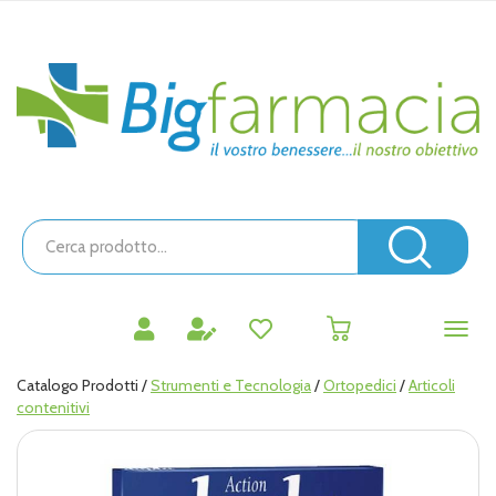
Passa
al
contenuto
Bigfarmacia
principale
Cerca
Prodotto
Cerc
prodotti
0
inseriti
Catalogo Prodotti /
Strumenti e Tecnologia
/
Ortopedici
/
Articoli
contenitivi