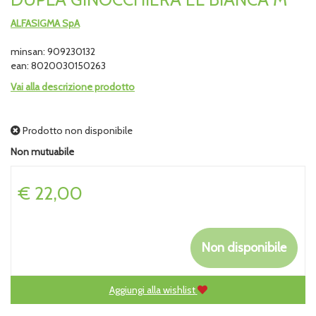
ALFASIGMA SpA
minsan: 909230132
ean: 8020030150263
Vai alla descrizione prodotto
Prodotto non disponibile
Non mutuabile
Prezzo
€ 22,00
Non disponibile
Aggiungi alla wishlist