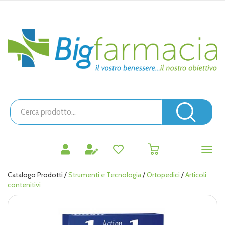
Passa
al
contenuto
Bigfarmacia
principale
Cerca
Prodotto
Cerc
prodotti
0
inseriti
Catalogo Prodotti /
Strumenti e Tecnologia
/
Ortopedici
/
Articoli
contenitivi