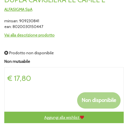
ALFASIGMA SpA
minsan: 909230841
ean: 8020030150447
Vai alla descrizione prodotto
Prodotto non disponibile
Non mutuabile
Prezzo
€ 17,80
Non disponibile
Aggiungi alla wishlist