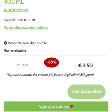
400ML
ALFASIGMA SpA
minsan: 908303528
Vai alla descrizione prodotto
Prodotto non disponibile
Non mutuabile
68%
Prezzo
€ 3,50
€ 11,00
Sconto
scontato
*il prezzo barrato è il prezzo più basso degli ultimi 30 giorni
del
Non disponibile
Aggiungi alla wishlist