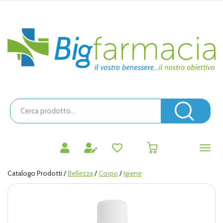
Passa
al
contenuto
Bigfarmacia
principale
Cerca
Prodotto
Cerc
prodotti
0
inseriti
Catalogo Prodotti /
Bellezza
/
Corpo
/
Igiene