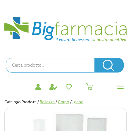
Passa
al
contenuto
Bigfarmacia
principale
Cerca
Prodotto
Cerc
prodotti
0
inseriti
Catalogo Prodotti /
Bellezza
/
Corpo
/
Igiene