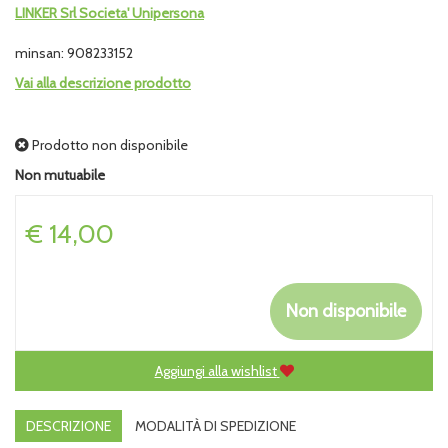
LINKER Srl Societa' Unipersona
minsan: 908233152
Vai alla descrizione prodotto
Prodotto non disponibile
Non mutuabile
Prezzo
€ 14,00
Non disponibile
Aggiungi alla wishlist
DESCRIZIONE
MODALITÀ DI SPEDIZIONE