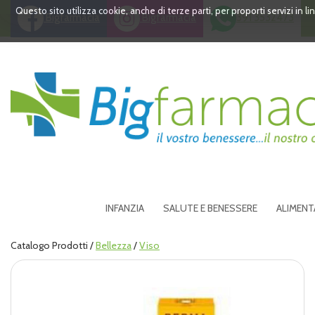
Passa
Questo sito utilizza cookie, anche di terze parti, per proporti servizi in 
Bigfarmacia
Bigfarmacia
391 3532473
al
contenuto
principale
Bigfarmacia
INFANZIA
SALUTE E BENESSERE
ALIMENT
Catalogo Prodotti /
Bellezza
/
Viso