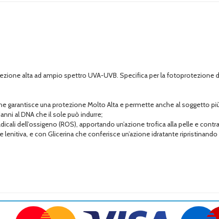
protezione alta ad ampio spettro UVA-UVB. Specifica per la fotoprotezione 
che garantisce una protezione Molto Alta e permette anche al soggetto più s
anni al DNA che il sole può indurre;
 radicali dell’ossigeno (ROS), apportando un’azione trofica alla pelle e co
nitiva, e con Glicerina che conferisce un’azione idratante ripristinando l’e