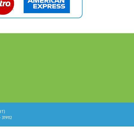
BT)
 319112