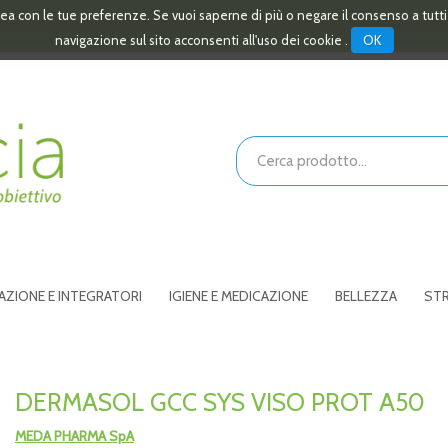
linea con le tue preferenze. Se vuoi saperne di più o negare il consenso a tutt
OK
navigazione sul sito acconsenti all'uso dei cookie .
Cerca
Prodotto
AZIONE E INTEGRATORI
IGIENE E MEDICAZIONE
BELLEZZA
STR
DERMASOL GCC SYS VISO PROT A50
MEDA PHARMA SpA