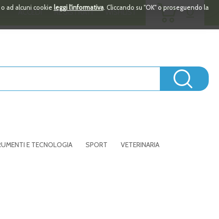
ARTICOLI
i o ad alcuni cookie
leggi l'informativa
. Cliccando su "OK" o proseguendo la
0
ACCEDI
REGISTRATI
WISHLIST
INSERITI
Cerc
UMENTI E TECNOLOGIA
SPORT
VETERINARIA