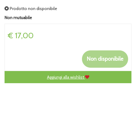
Prodotto non disponibile
Non mutuabile
Prezzo
€ 17,00
Non disponibile
Aggiungi alla wishlist