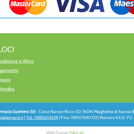
LOCI
edizione e Ritiro
pagamento
rivacy
Vendita
rmacia Guerriero Srl
- Corso Nunzio Ricco 50 76016 Margherita di Savoia (
igfarmacia.it
|
Tel.: 0883654339
| P.Iva: 08507240722 | Numero R.E.A.: FG -
Web Design
Fulcri srl