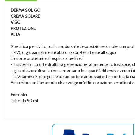
DERMA SOL
GC
CREMA SOLARE
VISO
PROTEZIONE
ALTA
Specifica per il viso, assicura, durante l'esposizione al sole, una 
III-IV), o già parzialmente abbronzata. Resistente all'acqua.
L’azione protettrice si esplica a tre livelli:
- il sistema filtrante di ultima generazione, altamente fotostabile, 
- gli isoflavoni di soia che aumentano le capacità difensive verso i d
- la Vitamina E, che grazie al suo potere antiossidante, contrasta i
Arricchito con Pantenolo che svolge un’efficace azione emolliente e le
Formato
Tubo da 50 ml.