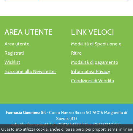
AREA UTENTE
LINK VELOCI
Area utente
Modalità di Spedizione e
Registrati
Ritiro
Wishlist
Modalità di pagamento
Iscrizione alla Newsletter
Informativa Privacy
Condizioni di Vendita
Farmacia Guerriero Srl
- Corso Nunzio Ricco 50 76016 Margherita di
Savoia (BT)
info@bigfarmacia.it
|
Tel.: 0883654339
| P.Iva: 08507240722 |
Questo sito utilizza cookie, anche di terze parti, per proporti servizi in linea
Numero R.E.A.: FG - 319112