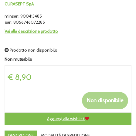
CURASEPT SpA
minsan: 900413485
ean: 8056746072285
Vai alla descrizione prodotto
Prodotto non disponibile
Non mutuabile
Prezzo
€ 8,90
Non disponibile
Aggiungi alla wishlist
DESCRIZIONE
MODALITÀ DI SPEDIZIONE