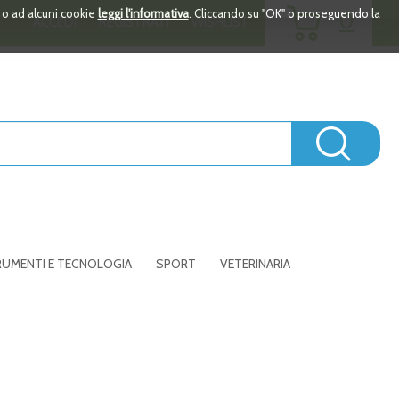
ARTICOLI
i o ad alcuni cookie
leggi l'informativa
. Cliccando su "OK" o proseguendo la
0
ACCEDI
REGISTRATI
WISHLIST
INSERITI
Cerc
UMENTI E TECNOLOGIA
SPORT
VETERINARIA