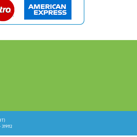
BT)
 319112