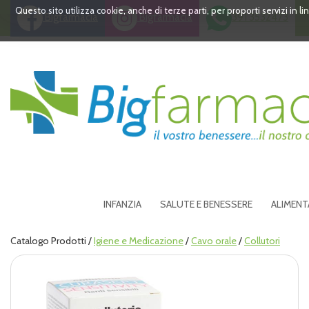
Passa
Questo sito utilizza cookie, anche di terze parti, per proporti servizi in 
Bigfarmacia
Bigfarmacia
391 3532473
al
contenuto
principale
Bigfarmacia
INFANZIA
SALUTE E BENESSERE
ALIMENT
Catalogo Prodotti /
Igiene e Medicazione
/
Cavo orale
/
Collutori