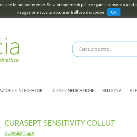
linea con le tue preferenze. Se vuoi saperne di più o negare il consenso a tutt
OK
navigazione sul sito acconsenti all'uso dei cookie .
Cerca
Prodotto
AZIONE E INTEGRATORI
IGIENE E MEDICAZIONE
BELLEZZA
STR
CURASEPT SENSITIVITY COLLUT
CURASEPT SpA