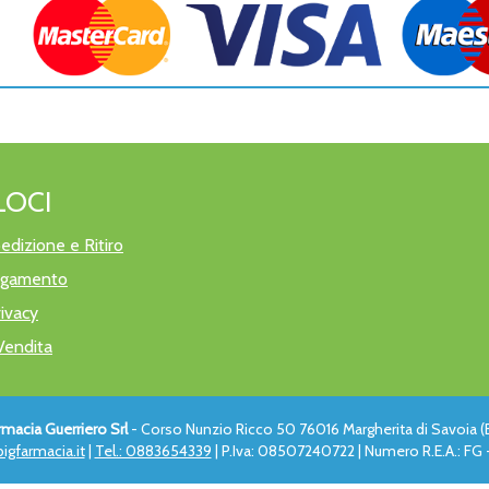
LOCI
edizione e Ritiro
pagamento
rivacy
Vendita
rmacia Guerriero Srl
- Corso Nunzio Ricco 50 76016 Margherita di Savoia (
igfarmacia.it
|
Tel.: 0883654339
| P.Iva: 08507240722 | Numero R.E.A.: FG -