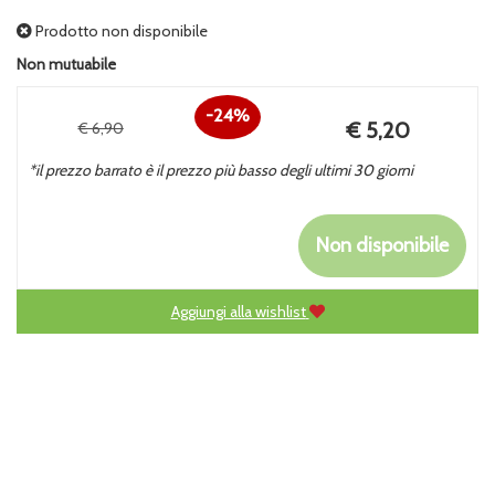
Prodotto non disponibile
Non mutuabile
24%
Prezzo
€ 5,20
€ 6,90
Sconto
scontato
*il prezzo barrato è il prezzo più basso degli ultimi 30 giorni
del
Non disponibile
Aggiungi alla wishlist