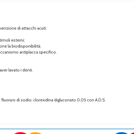
evenzione di attacchi acuti:
timoli esterni;
one la biodisponibilità;
ccanismo antiplacca specifico.
ver lavato i denti.
); fluoruro di sodio; clorexidina digluconato 0,05 con A.D.S.