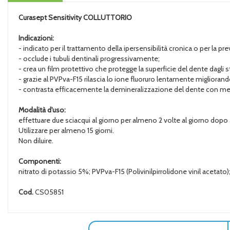
Curasept Sensitivity
COLLUTTORIO
Indicazioni:
- indicato per il trattamento della ipersensibilità cronica o per la pr
- occlude i tubuli dentinali progressivamente;
- crea un film protettivo che protegge la superficie del dente dagli s
- grazie al PVPva-F15 rilascia lo ione fluoruro lentamente migliorand
- contrasta efficacemente la demineralizzazione del dente con me
Modalità d'uso:
effettuare due sciacqui al giorno per almeno 2 volte al giorno dopo a
Utilizzare per almeno 15 giorni.
Non diluire.
Componenti:
nitrato di potassio 5%; PVPva-F15 (Polivinilpirrolidone vinil acetato
Cod.
CS05851