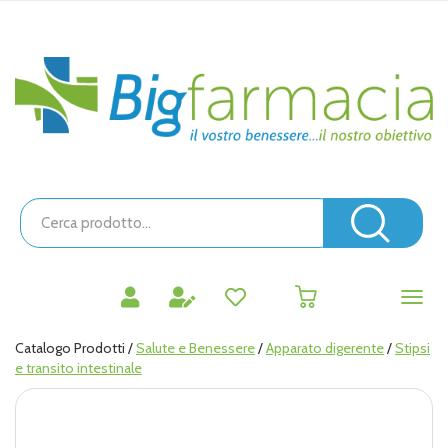
Passa
al
contenuto
Bigfarmacia
principale
Cerca
Prodotto
Cerc
prodotti
0
inseriti
Catalogo Prodotti /
Salute e Benessere
/
Apparato digerente
/
Stipsi
e transito intestinale