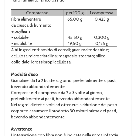
Compresse
per 100 g
1 compressa
Fibra alimentare
65,00 g
0,425 g
da crusca di frumento
e psyllium
- solubile
45,50 g
0,300 g
- insolubile
19,50 g
0,125 g
Altri ingredienti: amido di cereali; guar; maltodestrine;
cellulosa microcristallina; magnesio stearato; silice
colloidale; idrossipropilcellulosa.
Modalità d'uso
Granulare: da 1 a 2 buste al giorno, preferibilmente ai pasti,
bevendo abbondantemente.
Compresse: 4 compresse da 2 a 3 volte al giorno,
preferibilmente ai pasti, bevendo abbondantemente.
Nei regimi dietetici volti ad ottenere la riduzione del peso
corporeo assumere il prodotto 30 minuti prima dei pasti,
bevendo abbondantemente.
Avvertenze
L'integrazione con fibra non è indicata nella prima infanzia.