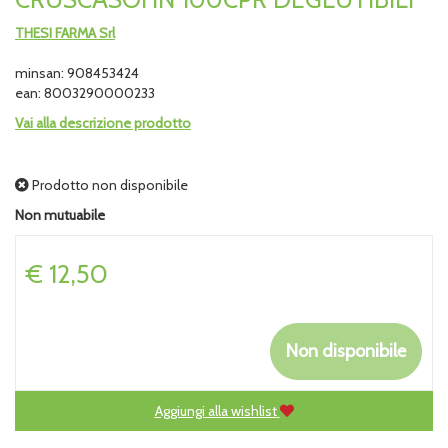
THESI FARMA Srl
minsan: 908453424
ean: 8003290000233
Vai alla descrizione prodotto
Prodotto non disponibile
Non mutuabile
Prezzo
€ 12,50
Non disponibile
Aggiungi alla wishlist