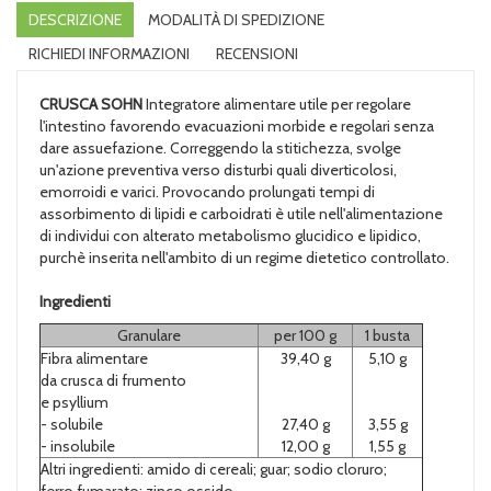
DESCRIZIONE
MODALITÀ DI SPEDIZIONE
RICHIEDI INFORMAZIONI
RECENSIONI
CRUSCA SOHN
Integratore alimentare utile per regolare
l'intestino favorendo evacuazioni morbide e regolari senza
dare assuefazione. Correggendo la stitichezza, svolge
un'azione preventiva verso disturbi quali diverticolosi,
emorroidi e varici. Provocando prolungati tempi di
assorbimento di lipidi e carboidrati è utile nell'alimentazione
di individui con alterato metabolismo glucidico e lipidico,
purchè inserita nell'ambito di un regime dietetico controllato.
Ingredienti
Granulare
per 100 g
1 busta
Fibra alimentare
39,40 g
5,10 g
da crusca di frumento
e psyllium
- solubile
27,40 g
3,55 g
- insolubile
12,00 g
1,55 g
Altri ingredienti: amido di cereali; guar; sodio cloruro;
ferro fumarato; zinco ossido.