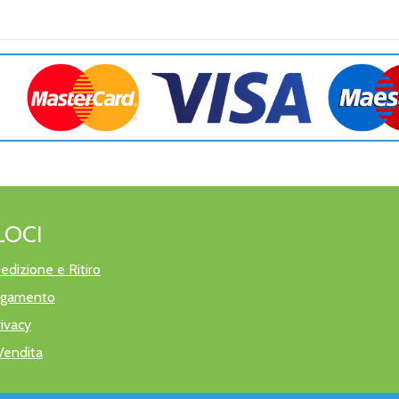
LOCI
edizione e Ritiro
pagamento
rivacy
Vendita