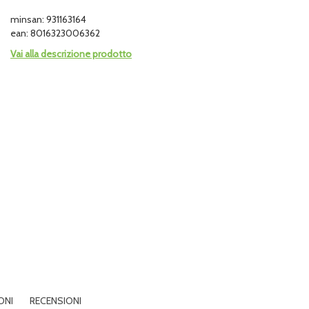
minsan: 931163164
ean: 8016323006362
Vai alla descrizione prodotto
ONI
RECENSIONI