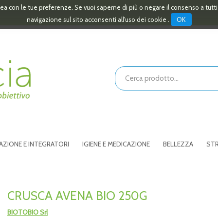
linea con le tue preferenze. Se vuoi saperne di più o negare il consenso a tutt
OK
navigazione sul sito acconsenti all'uso dei cookie .
Cerca
Prodotto
AZIONE E INTEGRATORI
IGIENE E MEDICAZIONE
BELLEZZA
STR
CRUSCA AVENA BIO 250G
BIOTOBIO Srl