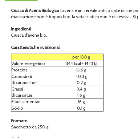
Crusca di Avena Biologica
L'avena è un cereale antico dalle ricche pr
macinazione non è troppo fine, la setacciatura non è eccessiva. Si p
Ingredienti
Crusca d'avena bio.
Caratteristiche nutrizionali
per 100 g
Valore energetico
344 kcal - 1443 kJ
Proteine
16,6 g
Carboidrati
40,3 g
di cui zuccheri
0,2 g
Grassi
9,4 g
di cui saturi
1,6 g
Fibre alimentari
16 g
Sodio
0,1 g
Formato
Sacchetto da 250 g.