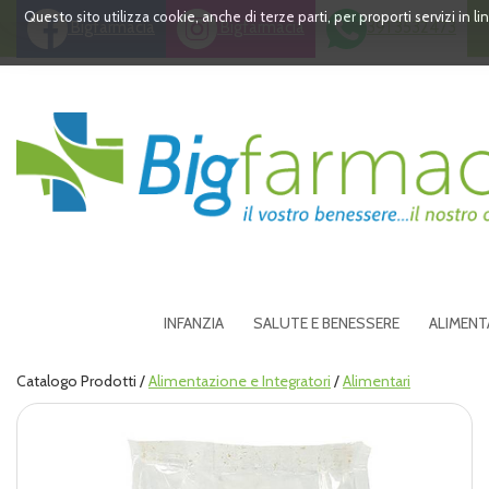
Passa
Questo sito utilizza cookie, anche di terze parti, per proporti servizi in 
Bigfarmacia
Bigfarmacia
391 3532473
al
contenuto
principale
Bigfarmacia
INFANZIA
SALUTE E BENESSERE
ALIMENT
Catalogo Prodotti /
Alimentazione e Integratori
/
Alimentari