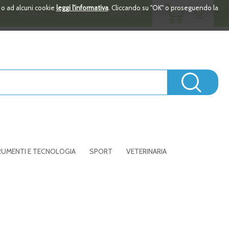
ARTICOLI
i o ad alcuni cookie
leggi l'informativa
. Cliccando su "OK" o proseguendo la
0
ACCEDI
REGISTRATI
WISHLIST
INSERITI
Cerc
UMENTI E TECNOLOGIA
SPORT
VETERINARIA