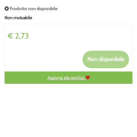
Prodotto non disponibile
Non mutuabile
Prezzo
€ 2,73
Non disponibile
Aggiungi alla wishlist