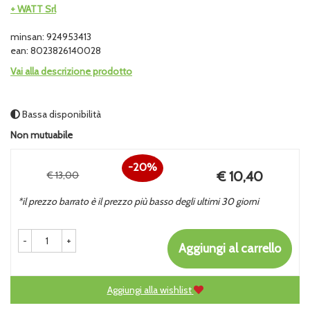
+ WATT Srl
minsan: 924953413
ean: 8023826140028
Vai alla descrizione prodotto
Bassa disponibilità
Non mutuabile
20%
Prezzo
€ 10,40
€ 13,00
Sconto
scontato
*il prezzo barrato è il prezzo più basso degli ultimi 30 giorni
del
-
+
Aggiungi al carrello
Aggiungi alla wishlist