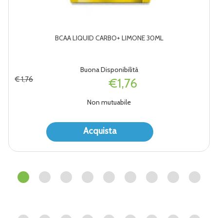
BCAA LIQUID CARBO+ LIMONE 30ML
Buona Disponibilità
€ 1,76
€1,76
Non mutuabile
Acquista BCAA
Acquista BCAA
Acquista
LIQUID
LIQUID
CARBO+
CARBO+
LIMONE
LIMONE
30ML alla
30ML al
wishlist
carrello