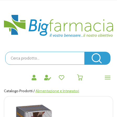
Passa
al
contenuto
Bigfarmacia
principale
Cerca
Prodotto
Cerc
prodotti
0
inseriti
Catalogo Prodotti /
Alimentazione e Integratori