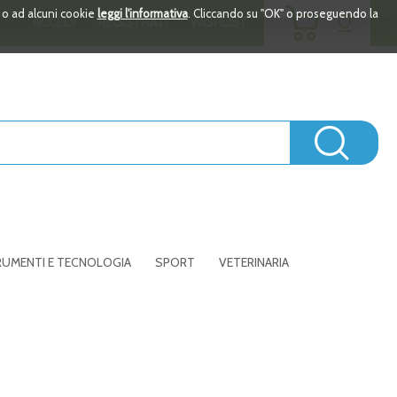
ARTICOLI
i o ad alcuni cookie
leggi l'informativa
. Cliccando su "OK" o proseguendo la
0
ACCEDI
REGISTRATI
WISHLIST
INSERITI
Cerc
UMENTI E TECNOLOGIA
SPORT
VETERINARIA