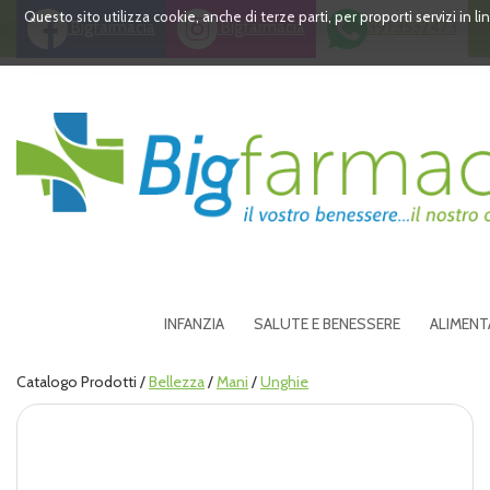
Passa
Questo sito utilizza cookie, anche di terze parti, per proporti servizi in 
Bigfarmacia
Bigfarmacia
391 3532473
al
contenuto
principale
Bigfarmacia
INFANZIA
SALUTE E BENESSERE
ALIMENT
Catalogo Prodotti /
Bellezza
/
Mani
/
Unghie