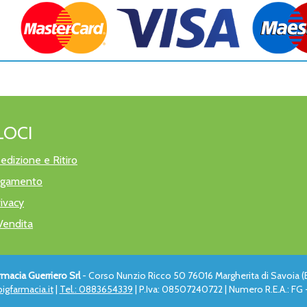
LOCI
edizione e Ritiro
pagamento
rivacy
Vendita
rmacia Guerriero Srl
- Corso Nunzio Ricco 50 76016 Margherita di Savoia (
igfarmacia.it
|
Tel.: 0883654339
| P.Iva: 08507240722 | Numero R.E.A.: FG -