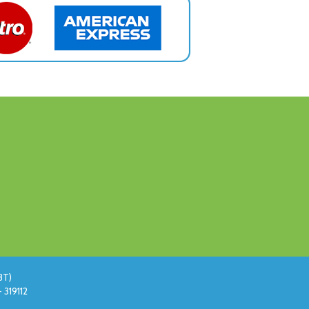
BT)
 319112