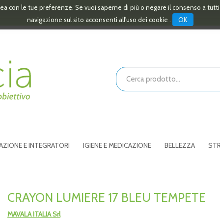
linea con le tue preferenze. Se vuoi saperne di più o negare il consenso a tutt
OK
navigazione sul sito acconsenti all'uso dei cookie .
Cerca
Prodotto
AZIONE E INTEGRATORI
IGIENE E MEDICAZIONE
BELLEZZA
STR
CRAYON LUMIERE 17 BLEU TEMPETE
MAVALA ITALIA Srl