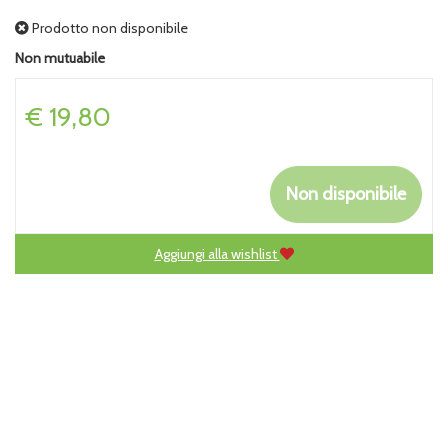
Prodotto non disponibile
Non mutuabile
Prezzo
€ 19,80
Non disponibile
Aggiungi alla wishlist