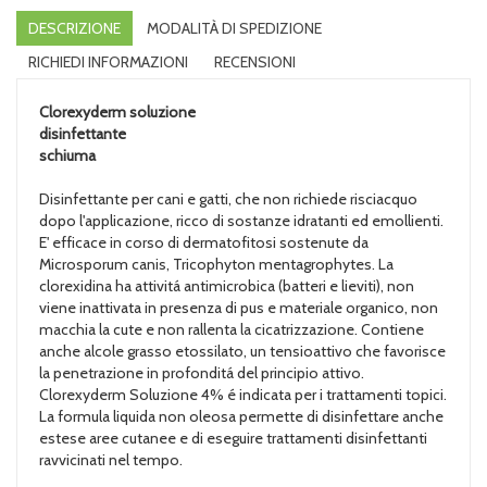
DESCRIZIONE
MODALITÀ DI SPEDIZIONE
RICHIEDI INFORMAZIONI
RECENSIONI
Clorexyderm
soluzione
disinfettante
schiuma
Disinfettante per cani e gatti, che non richiede risciacquo
dopo l'applicazione, ricco di sostanze idratanti ed emollienti.
E' efficace in corso di dermatofitosi sostenute da
Microsporum canis, Tricophyton mentagrophytes. La
clorexidina ha attivitá antimicrobica (batteri e lieviti), non
viene inattivata in presenza di pus e materiale organico, non
macchia la cute e non rallenta la cicatrizzazione. Contiene
anche alcole grasso etossilato, un tensioattivo che favorisce
la penetrazione in profonditá del principio attivo.
Clorexyderm Soluzione 4% é indicata per i trattamenti topici.
La formula liquida non oleosa permette di disinfettare anche
estese aree cutanee e di eseguire trattamenti disinfettanti
ravvicinati nel tempo.