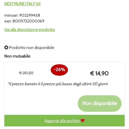
NEXTMUNE ITALY Srl
minsan: 902299458
ean: 8009722000369
Vai alla descrizione prodotto
Prodotto non disponibile
Non mutuabile
26%
Prezzo
€ 14,90
€ 20,20
Sconto
scontato
*il prezzo barrato è il prezzo più basso degli ultimi 30 giorni
del
Non disponibile
Aggiungi alla wishlist