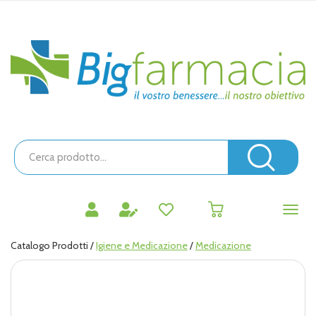
Passa
al
contenuto
Bigfarmacia
principale
Cerca
Prodotto
Cerc
prodotti
0
inseriti
Catalogo Prodotti /
Igiene e Medicazione
/
Medicazione