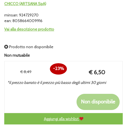
CHICCO (ARTSANA SpA)
minsan: 924729270
ean: 8058664009916
Vai alla descrizione prodotto
Prodotto non disponibile
Non mutuabile
23%
Prezzo
€ 6,50
€ 8,49
Sconto
scontato
*il prezzo barrato è il prezzo più basso degli ultimi 30 giorni
del
Non disponibile
Aggiungi alla wishlist