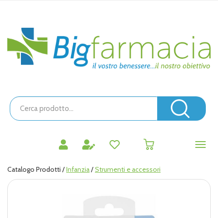
Passa
al
contenuto
Bigfarmacia
principale
Cerca
Prodotto
Cerc
prodotti
0
inseriti
Catalogo Prodotti /
Infanzia
/
Strumenti e accessori