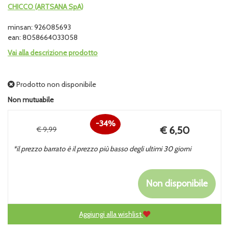
CHICCO (ARTSANA SpA)
minsan: 926085693
ean: 8058664033058
Vai alla descrizione prodotto
Prodotto non disponibile
Non mutuabile
34%
Prezzo
€ 6,50
€ 9,99
Sconto
scontato
*il prezzo barrato è il prezzo più basso degli ultimi 30 giorni
del
Non disponibile
Aggiungi alla wishlist