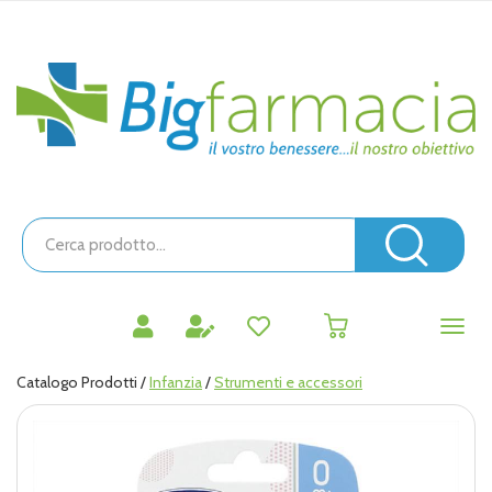
Passa
al
contenuto
Bigfarmacia
principale
Cerca
Prodotto
Cerc
prodotti
0
inseriti
Catalogo Prodotti /
Infanzia
/
Strumenti e accessori