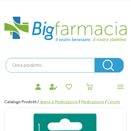
Passa
al
contenuto
Bigfarmacia
principale
Cerca
Prodotto
Cerc
prodotti
0
inseriti
Catalogo Prodotti /
Igiene e Medicazione
/
Medicazione
/
Cerotti