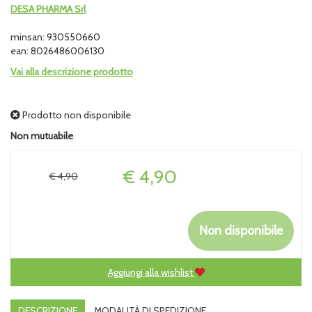
DESA PHARMA Srl
minsan: 930550660
ean: 8026486006130
Vai alla descrizione prodotto
Prodotto non disponibile
Non mutuabile
Prezzo
€ 4,90
€ 4,90
Non disponibile
Aggiungi alla wishlist
DESCRIZIONE
MODALITÀ DI SPEDIZIONE