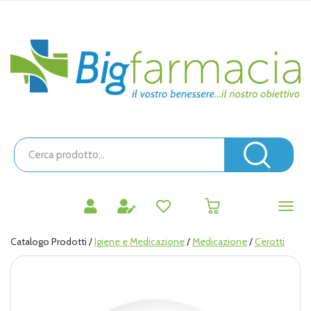
Passa
al
contenuto
Bigfarmacia
principale
Cerca
Prodotto
Cerc
prodotti
0
inseriti
Catalogo Prodotti /
Igiene e Medicazione
/
Medicazione
/
Cerotti