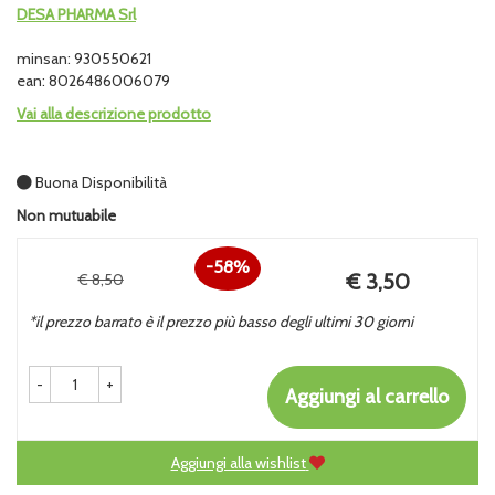
DESA PHARMA Srl
minsan: 930550621
ean: 8026486006079
Vai alla descrizione prodotto
Buona Disponibilità
Non mutuabile
58%
Prezzo
€ 3,50
€ 8,50
Sconto
scontato
*il prezzo barrato è il prezzo più basso degli ultimi 30 giorni
del
-
+
Aggiungi al carrello
Aggiungi alla wishlist