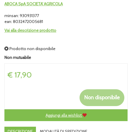
ABOCA SpA SOCIETA' AGRICOLA
minsan: 930931377
ean: 8032472005681
Vai alla descrizione prodotto
Prodotto non disponibile
Non mutuabile
Prezzo
€ 17,90
Non disponibile
Aggiungi alla wishlist
DESCRIZIONE
MODALITÀ DI SPEDIZIONE