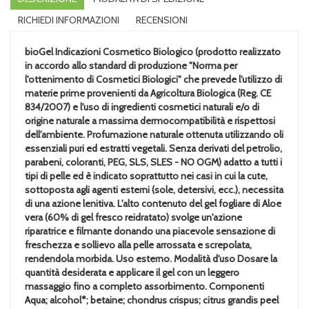
RICHIEDI INFORMAZIONI
RECENSIONI
bioGel Indicazioni Cosmetico Biologico (prodotto realizzato
in accordo allo standard di produzione "Norma per
l'ottenimento di Cosmetici Biologici" che prevede l'utilizzo di
materie prime provenienti da Agricoltura Biologica (Reg. CE
834/2007) e l'uso di ingredienti cosmetici naturali e/o di
origine naturale a massima dermocompatibilità e rispettosi
dell'ambiente. Profumazione naturale ottenuta utilizzando oli
essenziali puri ed estratti vegetali. Senza derivati del petrolio,
parabeni, coloranti, PEG, SLS, SLES - NO OGM) adatto a tutti i
tipi di pelle ed è indicato soprattutto nei casi in cui la cute,
sottoposta agli agenti esterni (sole, detersivi, ecc.), necessita
di una azione lenitiva. L'alto contenuto del gel fogliare di Aloe
vera (60% di gel fresco reidratato) svolge un'azione
riparatrice e filmante donando una piacevole sensazione di
freschezza e sollievo alla pelle arrossata e screpolata,
rendendola morbida. Uso esterno. Modalità d'uso Dosare la
quantità desiderata e applicare il gel con un leggero
massaggio fino a completo assorbimento. Componenti
Aqua; alcohol*; betaine; chondrus crispus; citrus grandis peel