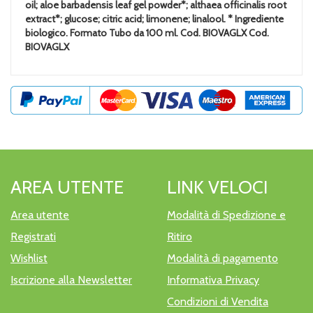
oil; aloe barbadensis leaf gel powder*; althaea officinalis root
extract*; glucose; citric acid; limonene; linalool. * Ingrediente
biologico. Formato Tubo da 100 ml. Cod. BIOVAGLX Cod.
BIOVAGLX
AREA UTENTE
LINK VELOCI
Area utente
Modalità di Spedizione e
Registrati
Ritiro
Wishlist
Modalità di pagamento
Iscrizione alla Newsletter
Informativa Privacy
Condizioni di Vendita