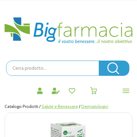
Passa
al
contenuto
Bigfarmacia
principale
Cerca
Prodotto
Cerc
prodotti
0
inseriti
Catalogo Prodotti /
Salute e Benessere
/
Dermatologici