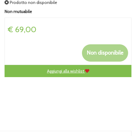
Prodotto non disponibile
Non mutuabile
Prezzo
€ 69,00
Non disponibile
Aggiungi alla wishlist