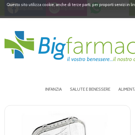
Passa
Questo sito utilizza cookie, anche di terze parti, per proporti servizi in 
Bigfarmacia
Bigfarmacia
391 3532473
al
contenuto
principale
Bigfarmacia
INFANZIA
SALUTE E BENESSERE
ALIMENT