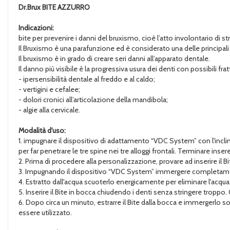
Dr.Brux
BITE AZZURRO
Indicazioni:
bite per prevenire i danni del bruxismo, cioè l’atto involontario di stri
Il Bruxismo è una parafunzione ed è considerato una delle principali 
Il bruxismo è in grado di creare seri danni all’apparato dentale.
Il danno più visibile è la progressiva usura dei denti con possibili 
- ipersensibilità dentale al freddo e al caldo;
- vertigini e cefalee;
- dolori cronici all’articolazione della mandibola;
- algie alla cervicale.
Modalità d'uso:
1. impugnare il dispositivo di adattamento “VDC System” con l'inclinaz
per far penetrare le tre spine nei tre alloggi frontali. Terminare inser
2. Prima di procedere alla personalizzazione, provare ad inserire il
3. Impugnando il dispositivo “VDC System” immergere completamente
4. Estratto dall'acqua scuoterlo energicamente per eliminare l'acqua
5. Inserire il Bite in bocca chiudendo i denti senza stringere troppo.
6. Dopo circa un minuto, estrarre il Bite dalla bocca e immergerlo s
essere utilizzato.