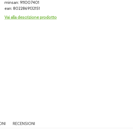
minsan: 911007401
ean: 8022869132151
Vai alla descrizione prodotto
ONI
RECENSIONI