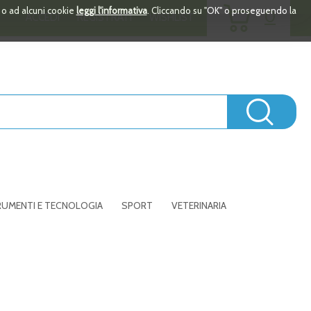
ARTICOLI
i o ad alcuni cookie
leggi l'informativa
. Cliccando su "OK" o proseguendo la
0
ACCEDI
REGISTRATI
WISHLIST
INSERITI
Cerc
UMENTI E TECNOLOGIA
SPORT
VETERINARIA