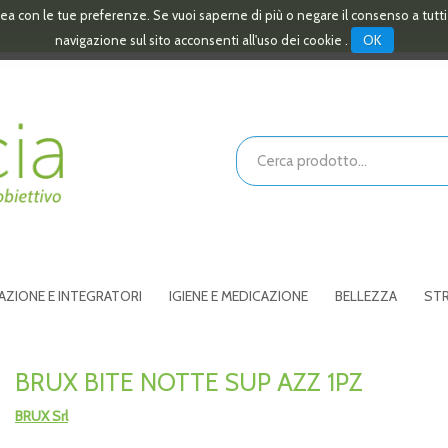
linea con le tue preferenze. Se vuoi saperne di più o negare il consenso a tutt
OK
navigazione sul sito acconsenti all'uso dei cookie .
Cerca
Prodotto
AZIONE E INTEGRATORI
IGIENE E MEDICAZIONE
BELLEZZA
STR
BRUX BITE NOTTE SUP AZZ 1PZ
BRUX Srl