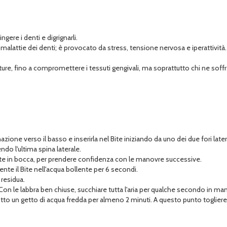
ngere i denti e digrignarli.
malattie dei denti; è provocato da stress, tensione nervosa e iperattività.
fratture, fino a compromettere i tessuti gengivali, ma soprattutto chi ne so
ione verso il basso e inserirla nel Bite iniziando da uno dei due fori latera
endo l'ultima spina laterale.
 Bite in bocca, per prendere confidenza con le manovre successive.
 il Bite nell'acqua bollente per 6 secondi.
 residua.
 Con le labbra ben chiuse, succhiare tutta l'aria per qualche secondo in mani
otto un getto di acqua fredda per almeno 2 minuti. A questo punto togliere i