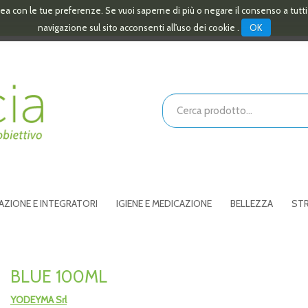
linea con le tue preferenze. Se vuoi saperne di più o negare il consenso a tutt
OK
navigazione sul sito acconsenti all'uso dei cookie .
Cerca
Prodotto
AZIONE E INTEGRATORI
IGIENE E MEDICAZIONE
BELLEZZA
STR
BLUE 100ML
YODEYMA Srl