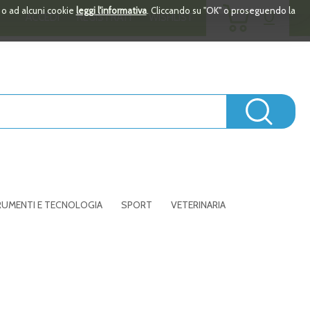
ARTICOLI
i o ad alcuni cookie
leggi l'informativa
. Cliccando su "OK" o proseguendo la
0
ACCEDI
REGISTRATI
WISHLIST
INSERITI
Cerc
UMENTI E TECNOLOGIA
SPORT
VETERINARIA