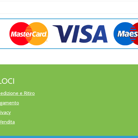
LOCI
edizione e Ritiro
pagamento
rivacy
Vendita