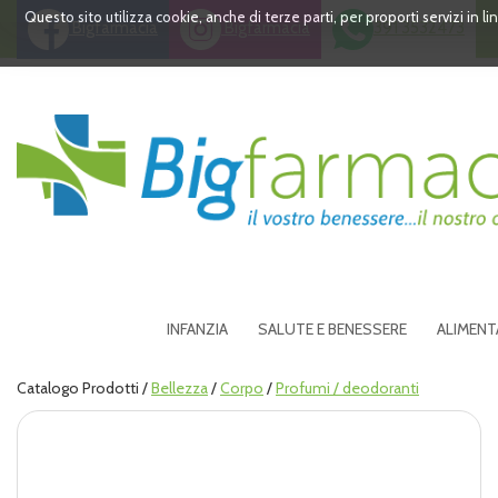
Passa
Questo sito utilizza cookie, anche di terze parti, per proporti servizi in 
Bigfarmacia
Bigfarmacia
391 3532473
al
contenuto
principale
Bigfarmacia
INFANZIA
SALUTE E BENESSERE
ALIMENT
Catalogo Prodotti /
Bellezza
/
Corpo
/
Profumi / deodoranti