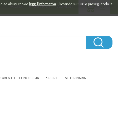
ARTICOLI
i o ad alcuni cookie
leggi l'informativa
. Cliccando su "OK" o proseguendo la
0
ACCEDI
REGISTRATI
WISHLIST
INSERITI
Cerc
UMENTI E TECNOLOGIA
SPORT
VETERINARIA