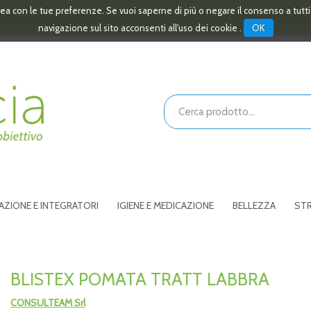
linea con le tue preferenze. Se vuoi saperne di più o negare il consenso a tutt
OK
navigazione sul sito acconsenti all'uso dei cookie .
Cerca
Prodotto
AZIONE E INTEGRATORI
IGIENE E MEDICAZIONE
BELLEZZA
STR
BLISTEX POMATA TRATT LABBRA
CONSULTEAM Srl