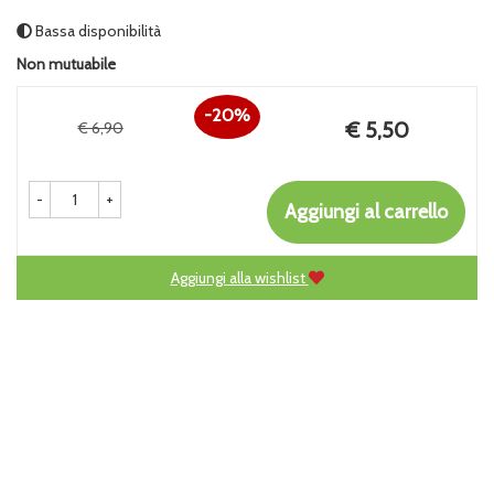
Bassa disponibilità
Non mutuabile
20%
Prezzo
€ 5,50
€ 6,90
Sconto
scontato
del
-
+
Aggiungi al carrello
Aggiungi alla wishlist