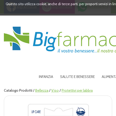
Passa
Questo sito utilizza cookie, anche di terze parti, per proporti servizi in 
Bigfarmacia
Bigfarmacia
391 3532473
al
contenuto
principale
Bigfarmacia
INFANZIA
SALUTE E BENESSERE
ALIMENT
Catalogo Prodotti /
Bellezza
/
Viso
/
Protettivi per labbra