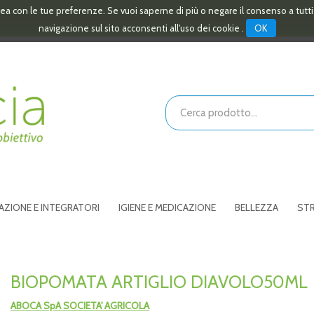
linea con le tue preferenze. Se vuoi saperne di più o negare il consenso a tutt
OK
navigazione sul sito acconsenti all'uso dei cookie .
Cerca
Prodotto
AZIONE E INTEGRATORI
IGIENE E MEDICAZIONE
BELLEZZA
STR
BIOPOMATA ARTIGLIO DIAVOLO50ML
ABOCA SpA SOCIETA' AGRICOLA