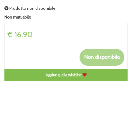
Prodotto non disponibile
Non mutuabile
Prezzo
€ 16,90
Non disponibile
Aggiungi alla wishlist