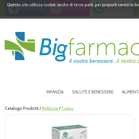
Passa
Questo sito utilizza cookie, anche di terze parti, per proporti servizi in 
Bigfarmacia
Bigfarmacia
391 3532473
al
contenuto
principale
Bigfarmacia
INFANZIA
SALUTE E BENESSERE
ALIMENT
Catalogo Prodotti /
Bellezza
/
Corpo