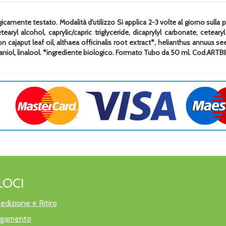
amente testato. Modalità d'utilizzo Si applica 2-3 volte al giorno sull
ryl alcohol, caprylic/capric triglyceride, dicaprylyl carbonate, cetearyl
japut leaf oil, althaea officinalis root extract*, helianthus annuus se
raniol, linalool. *ingrediente biologico. Formato Tubo da 50 ml. Cod.ART
LOCI
edizione e Ritiro
pagamento