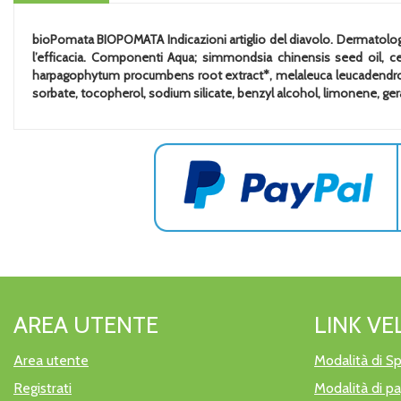
bioPomata BIOPOMATA Indicazioni artiglio del diavolo. Dermatologic
l’efficacia. Componenti Aqua; simmondsia chinensis seed oil, cetea
harpagophytum procumbens root extract*, melaleuca leucadendron ca
sorbate, tocopherol, sodium silicate, benzyl alcohol, limonene, ge
AREA UTENTE
LINK VE
Area utente
Modalità di Sp
Registrati
Modalità di 