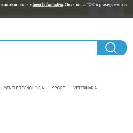
ARTICOLI
i o ad alcuni cookie
leggi l'informativa
. Cliccando su "OK" o proseguendo la
0
ACCEDI
REGISTRATI
WISHLIST
INSERITI
Cerc
UMENTI E TECNOLOGIA
SPORT
VETERINARIA