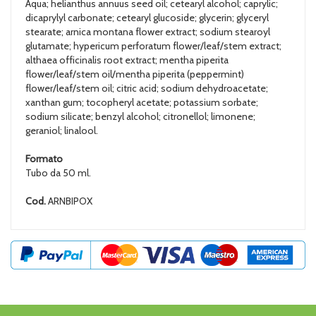
Aqua; helianthus annuus seed oil; cetearyl alcohol; caprylic;
dicaprylyl carbonate; cetearyl glucoside; glycerin; glyceryl
stearate; arnica montana flower extract; sodium stearoyl
glutamate; hypericum perforatum flower/leaf/stem extract;
althaea officinalis root extract; mentha piperita
flower/leaf/stem oil/mentha piperita (peppermint)
flower/leaf/stem oil; citric acid; sodium dehydroacetate;
xanthan gum; tocopheryl acetate; potassium sorbate;
sodium silicate; benzyl alcohol; citronellol; limonene;
geraniol; linalool.
Formato
Tubo da 50 ml.
Cod.
ARNBIPOX