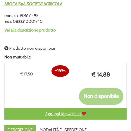
ABOCA SpA SOCIETA' AGRICOLA
minsan: 905171498
ean: 0822310001740
Vai alla descrizione prodotto
Prodotto non disponibile
Non mutuabile
15%
Prezzo
€ 14,88
€ 17,50
Sconto
scontato
del
Non disponibile
Aggiungi alla wishlist
DESCRIZIONE
MODALITÀ DI SPEDIZIONE