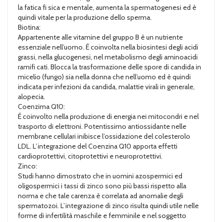
la fatica fi sica e mentale, aumenta la spermatogenesi ed è
quindi vitale per la produzione dello sperma.
Biotina:
Appartenente alle vitamine del gruppo B è un nutriente
essenziale nell’uomo. É coinvolta nella biosintesi degli acidi
grassi, nella glucogenesi, nel metabolismo degli aminoacidi
ramifi cati. Blocca la trasformazione delle spore di candida in
micelio (fungo) sia nella donna che nell’uomo ed è quindi
indicata per infezioni da candida, malattie virali in generale,
alopecia.
Coenzima Q10:
É coinvolto nella produzione di energia nei mitocondri e nel
trasporto di elettroni. Potentissimo antiossidante nelle
membrane cellulari inibisce l’ossidazione del colesterolo
LDL. L’integrazione del Coenzina Q10 apporta effetti
cardioprotettivi, citoprotettivi e neuroprotettivi.
Zinco:
Studi hanno dimostrato che in uomini azospermici ed
oligospermici i tassi di zinco sono più bassi rispetto alla
norma e che tale carenza è correlata ad anomalie degli
spermatozoi. L’integrazione di zinco risulta quindi utile nelle
forme di infertilità maschile e femminile e nel soggetto