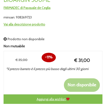
FARMADEC di Pasquale de Ceglia
minsan: 938269723
Vai alla descrizione prodotto
Prodotto non disponibile
Non mutuabile
11%
Prezzo
€ 31,00
€ 35,00
Sconto
scontato
*il prezzo barrato è il prezzo più basso degli ultimi 30 giorni
del
Non disponibile
Aggiungi alla wishlist