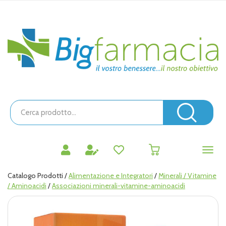
Passa
al
contenuto
Bigfarmacia
principale
Cerca
Prodotto
Cerc
prodotti
0
inseriti
Catalogo Prodotti /
Alimentazione e Integratori
/
Minerali / Vitamine
/ Aminoacidi
/
Associazioni minerali-vitamine-aminoacidi