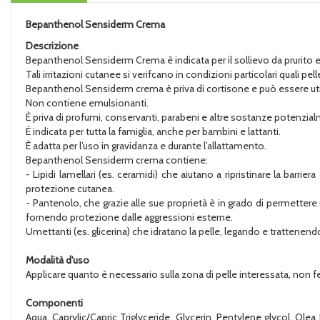
Bepanthenol Sensiderm Crema
Descrizione
Bepanthenol Sensiderm Crema è indicata per il sollievo da prurito e ro
Tali irritazioni cutanee si verifcano in condizioni particolari quali p
Bepanthenol Sensiderm crema è priva di cortisone e può essere util
Non contiene emulsionanti.
È priva di profumi, conservanti, parabeni e altre sostanze potenzial
È indicata per tutta la famiglia, anche per bambini e lattanti.
È adatta per l’uso in gravidanza e durante l’allattamento.
Bepanthenol Sensiderm crema contiene:
- Lipidi lamellari (es. ceramidi) che aiutano a ripristinare la barrie
protezione cutanea.
- Pantenolo, che grazie alle sue proprietà è in grado di permettere 
fornendo protezione dalle aggressioni esterne.
Umettanti (es. glicerina) che idratano la pelle, legando e trattenendo
Modalità d'uso
Applicare quanto è necessario sulla zona di pelle interessata, non fe
Componenti
Aqua, Caprylic/Capric Triglyceride, Glycerin, Pentylene glycol, Ole