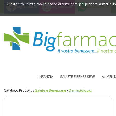
Passa
Questo sito utilizza cookie, anche di terze parti, per proporti servizi in 
Bigfarmacia
Bigfarmacia
391 3532473
al
contenuto
principale
Bigfarmacia
INFANZIA
SALUTE E BENESSERE
ALIMENT
Catalogo Prodotti /
Salute e Benessere
/
Dermatologici