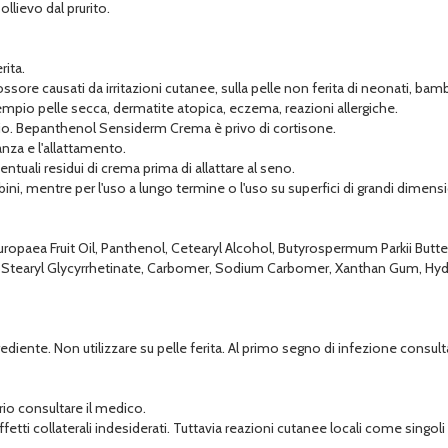
llievo dal prurito.
rita.
ore causati da irritazioni cutanee, sulla pelle non ferita di neonati, bambi
d esempio pelle secca, dermatite atopica, eczema, reazioni allergiche.
o. Bepanthenol Sensiderm Crema è privo di cortisone.
za e l'allattamento.
tuali residui di crema prima di allattare al seno.
i, mentre per l'uso a lungo termine o l'uso su superfici di grandi dimens
 Europaea Fruit Oil, Panthenol, Cetearyl Alcohol, Butyrospermum Parkii Butt
, Stearyl Glycyrrhetinate, Carbomer, Sodium Carbomer, Xanthan Gum, H
ngrediente. Non utilizzare su pelle ferita. Al primo segno di infezione consu
rio consultare il medico.
tti collaterali indesiderati. Tuttavia reazioni cutanee locali come singo