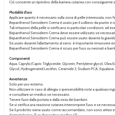
Ciò consente un ripristino della barriera cutanea con conseguente so
Modalità d'uso
Applicare quanto è necessario sulla zona di pelle interessata, non fe
Bepanthenol Sensiderm Crema è usato per il sollievo da prurito e ross
Tali irritazioni della pelle si verificano in particolari condizioni, a
Bepanthenol Sensiderm Crema deve essere utilizzato se necessari
Bepanthenol Sensiderm Crema può essere usato durante la gravidan
Se usato durante l'allattamento al seno: è importante rimuovere even
Bepanthenol Sensiderm Crema è sicuro per l'uso su neonati e bambin
Componenti
Aqua, Caprylic/Capric Triglyceride, Glycerin, Pentylene glycol, Olea
Glycol, Hydrogenated Lecithin, Ceramide 3, Sodium PCA, Squalane
Avvertenze
Solo per uso esterno.
Non utilizzare in caso di allergia o ipersensibilità note a qualsiasi i
e consultare un medico se necessario.
Tenere fuori dalla portata e dalla vista dei bambini.
Se si verifica una reazione cutanea interrompere l'uso e se necessa
Se il prodotto viene usato come raccomandato, non sono attesi effe