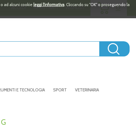
ARTICOLI
i o ad alcuni cookie
leggi l'informativa
. Cliccando su "OK" o proseguendo la
0
ACCEDI
REGISTRATI
WISHLIST
INSERITI
Cerc
UMENTI E TECNOLOGIA
SPORT
VETERINARIA
 G