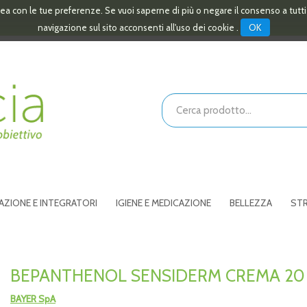
linea con le tue preferenze. Se vuoi saperne di più o negare il consenso a tutt
OK
navigazione sul sito acconsenti all'uso dei cookie .
Cerca
Prodotto
AZIONE E INTEGRATORI
IGIENE E MEDICAZIONE
BELLEZZA
STR
BEPANTHENOL SENSIDERM CREMA 20
BAYER SpA