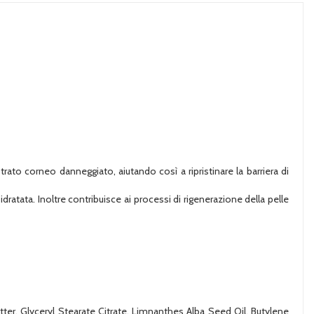
 strato corneo danneggiato, aiutando così a ripristinare la barriera di
ratata. Inoltre contribuisce ai processi di rigenerazione della pelle
utter, Glyceryl Stearate Citrate, Limnanthes Alba Seed Oil, Butylene