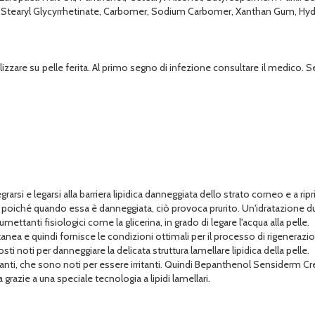
, Stearyl Glycyrrhetinate, Carbomer, Sodium Carbomer, Xanthan Gum, H
tilizzare su pelle ferita. Al primo segno di infezione consultare il medico.
egrarsi e legarsi alla barriera lipidica danneggiata dello strato corneo e a ripr
ché quando essa è danneggiata, ciò provoca prurito. Un'idratazione duratur
tanti fisiologici come la glicerina, in grado di legare l'acqua alla pelle.
nea e quindi fornisce le condizioni ottimali per il processo di rigenerazion
ti per danneggiare la delicata struttura lamellare lipidica della pelle.
, che sono noti per essere irritanti. Quindi Bepanthenol Sensiderm Crema 
 grazie a una speciale tecnologia a lipidi lamellari.