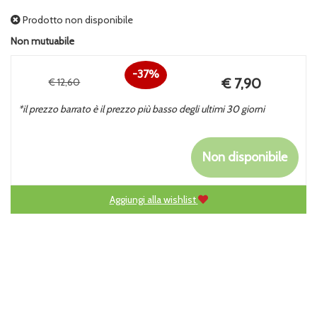
Prodotto non disponibile
Non mutuabile
37%
Prezzo
€ 7,90
€ 12,60
Sconto
scontato
*il prezzo barrato è il prezzo più basso degli ultimi 30 giorni
del
Non disponibile
Aggiungi alla wishlist