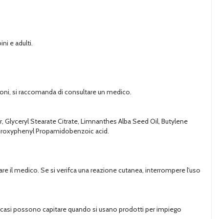
ni e adulti.
ioni, si raccomanda di consultare un medico.
er, Glyceryl Stearate Citrate, Limnanthes Alba Seed Oil, Butylene
ydroxyphenyl Propamidobenzoic acid.
ltare il medico. Se si verifca una reazione cutanea, interrompere l'uso
li casi possono capitare quando si usano prodotti per impiego