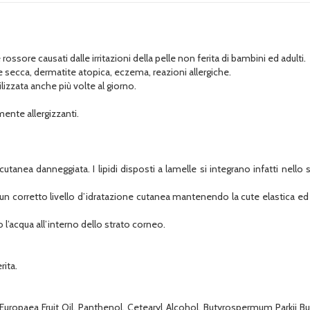
ssore causati dalle irritazioni della pelle non ferita di bambini ed adulti.
elle secca, dermatite atopica, eczema, reazioni allergiche.
izzata anche più volte al giorno.
mente allergizzanti.
ra cutanea danneggiata. I lipidi disposti a lamelle si integrano infatti nello
un corretto livello d’idratazione cutanea mantenendo la cute elastica ed id
 l’acqua all’interno dello strato corneo.
rita.
a Europaea Fruit Oil, Panthenol, Cetearyl Alcohol, Butyrospermum Parkii B