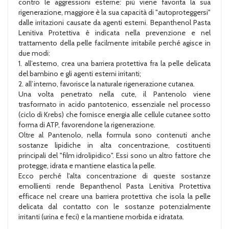
contro le aggressioni esterne: più viene favorita la sua
rigenerazione, maggiore è la sua capacità di "autoproteggersi"
dalle irritazioni causate da agenti esterni. Bepanthenol Pasta
Lenitiva Protettiva è indicata nella prevenzione e nel
trattamento della pelle facilmente irritabile perché agisce in
due modi:
1. all’esterno, crea una barriera protettiva fra la pelle delicata
del bambino e gli agenti esterni irritanti;
2. all’interno, favorisce la naturale rigenerazione cutanea.
Una volta penetrato nella cute, il Pantenolo viene
trasformato in acido pantotenico, essenziale nel processo
(ciclo di Krebs) che fornisce energia alle cellule cutanee sotto
forma di ATP, favorendone la rigenerazione.
Oltre al Pantenolo, nella formula sono contenuti anche
sostanze lipidiche in alta concentrazione, costituenti
principali del "film idrolipidico". Essi sono un altro fattore che
protegge, idrata e mantiene elastica la pelle.
Ecco perché l'alta concentrazione di queste sostanze
emollienti rende Bepanthenol Pasta Lenitiva Protettiva
efficace nel creare una barriera protettiva che isola la pelle
delicata dal contatto con le sostanze potenzialmente
irritanti (urina e feci) e la mantiene morbida e idratata.