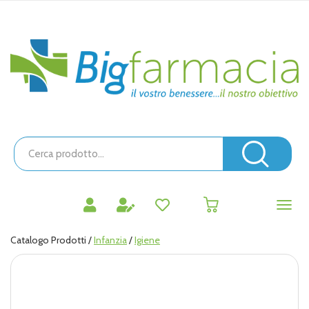
Passa
al
contenuto
Bigfarmacia
principale
Cerca
Prodotto
Cerc
prodotti
0
inseriti
Catalogo Prodotti /
Infanzia
/
Igiene