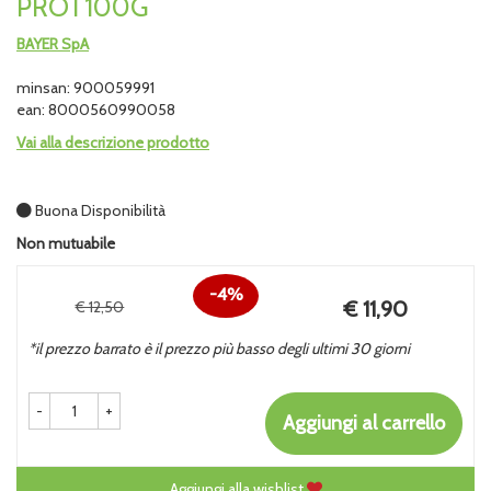
PROT100G
BAYER SpA
minsan: 900059991
ean: 8000560990058
Vai alla descrizione prodotto
Buona Disponibilità
Non mutuabile
4%
Prezzo
€ 11,90
€ 12,50
Sconto
scontato
*il prezzo barrato è il prezzo più basso degli ultimi 30 giorni
del
-
+
Aggiungi al carrello
Aggiungi alla wishlist