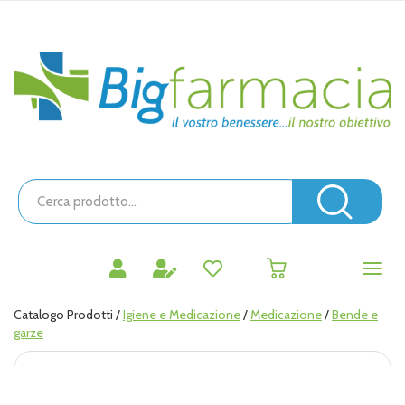
Passa
al
contenuto
Bigfarmacia
principale
Cerca
Prodotto
Cerc
prodotti
0
inseriti
Catalogo Prodotti /
Igiene e Medicazione
/
Medicazione
/
Bende e
garze