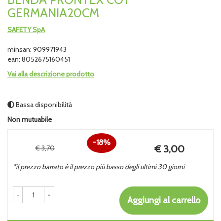
GERMANIA20CM
SAFETY SpA
minsan: 909971943
ean: 8052675160451
Vai alla descrizione prodotto
Bassa disponibilità
Non mutuabile
18%
Prezzo
€ 3,00
€ 3,70
Sconto
scontato
*il prezzo barrato è il prezzo più basso degli ultimi 30 giorni
del
-
+
Aggiungi al carrello