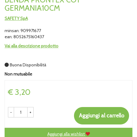
GERMANIA10CM
SAFETY SpA
minsan: 909971677
ean: 8052675160437
Vai alla descrizione prodotto
Buona Disponibilità
Non mutuabile
Prezzo
€ 3,20
-
+
Aggiungi al carrello
Aggiungi alla wishlist