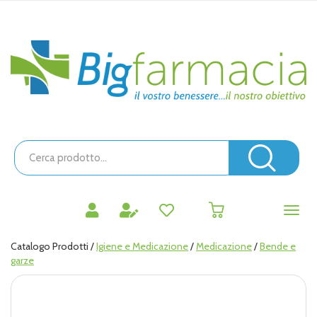
Passa
al
contenuto
Bigfarmacia
principale
Cerca
Prodotto
Cerc
prodotti
0
inseriti
Catalogo Prodotti /
Igiene e Medicazione
/
Medicazione
/
Bende e
garze