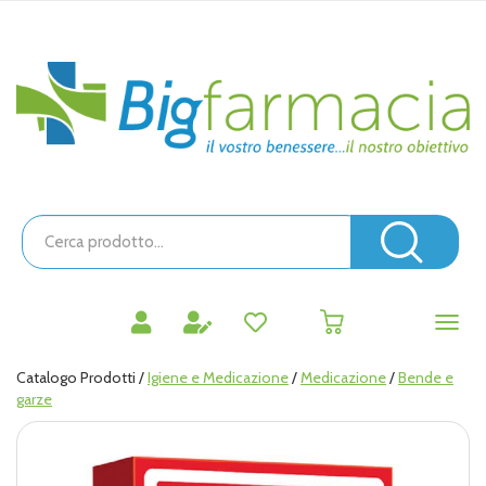
Passa
al
contenuto
Bigfarmacia
principale
Cerca
Prodotto
Cerc
prodotti
0
inseriti
Catalogo Prodotti /
Igiene e Medicazione
/
Medicazione
/
Bende e
garze