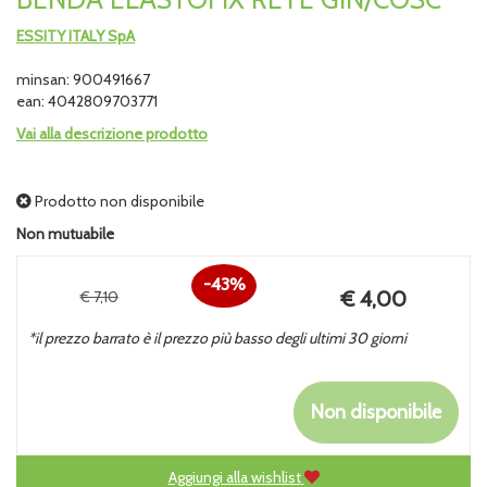
ESSITY ITALY SpA
minsan: 900491667
ean: 4042809703771
Vai alla descrizione prodotto
Prodotto non disponibile
Non mutuabile
43%
Prezzo
€ 4,00
€ 7,10
Sconto
scontato
*il prezzo barrato è il prezzo più basso degli ultimi 30 giorni
del
Non disponibile
Aggiungi alla wishlist