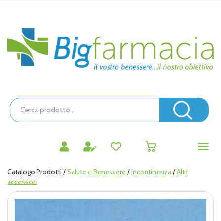
Passa
al
contenuto
Bigfarmacia
principale
Cerca
Prodotto
Cerc
prodotti
0
inseriti
Catalogo Prodotti /
Salute e Benessere
/
Incontinenza
/
Altri
accessori