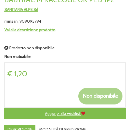
SANITARIA ALPE Srl
minsan: 909095794
Vai alla descrizione prodotto
Prodotto non disponibile
Non mutuabile
Prezzo
€ 1,20
Non disponibile
Aggiungi alla wishlist
DESCRIZIONE
MODALITÀ DI SPEDIZIONE