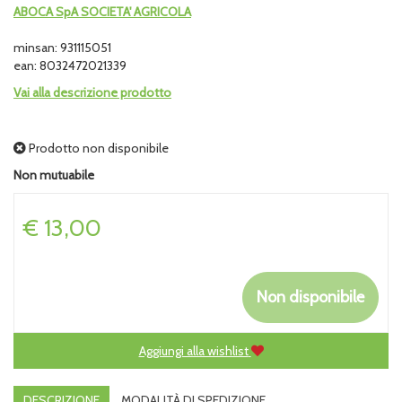
ABOCA SpA SOCIETA' AGRICOLA
minsan: 931115051
ean: 8032472021339
Vai alla descrizione prodotto
Prodotto non disponibile
Non mutuabile
Prezzo
€ 13,00
Non disponibile
Aggiungi alla wishlist
DESCRIZIONE
MODALITÀ DI SPEDIZIONE