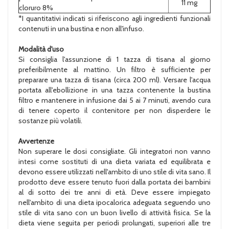
11 mg
cloruro 8%
*I quantitativi indicati si riferiscono agli ingredienti funzionali
contenuti in una bustina e non all'infuso.
Modalità d'uso
Si consiglia l'assunzione di 1 tazza di tisana al giorno
preferibilmente al mattino. Un filtro è sufficiente per
preparare una tazza di tisana (circa 200 ml). Versare l'acqua
portata all'ebollizione in una tazza contenente la bustina
filtro e mantenere in infusione dai 5 ai 7 minuti, avendo cura
di tenere coperto il contenitore per non disperdere le
sostanze più volatili.
Avvertenze
Non superare le dosi consigliate. Gli integratori non vanno
intesi come sostituti di una dieta variata ed equilibrata e
devono essere utilizzati nell'ambito di uno stile di vita sano. Il
prodotto deve essere tenuto fuori dalla portata dei bambini
al di sotto dei tre anni di età. Deve essere impiegato
nell'ambito di una dieta ipocalorica adeguata seguendo uno
stile di vita sano con un buon livello di attività fisica. Se la
dieta viene seguita per periodi prolungati, superiori alle tre