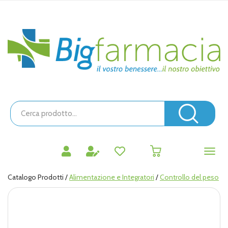
Passa
al
contenuto
Bigfarmacia
principale
Cerca
Prodotto
Cerc
prodotti
0
inseriti
Catalogo Prodotti /
Alimentazione e Integratori
/
Controllo del peso