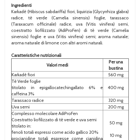
Ingredienti
Karkadè (Hibiscus sabdariffa) fiori, liquirizia (Glycyrrhiza glabra)
radice, tè verde (Camelia sinensis) foglie, tarassaco
(Taraxacum officinale) radice, uva (Vitis vinifera) semi,
coestratto liofilizzato (AdiProFen) di tè verde (Camelia
sinensis) foglie e uva (Vitis vinifera) semi; aroma naturale;
aroma naturale di limone con altri aromi naturali.
Caratteristiche nutrizionali
Per una
Valori medi
bustina
Karkadè fiori
560 mg
Tè Verde foglie
titolato in epigallocatechingallato 6% e
400 mg
caffeina 3%
Tarassaco radice
320 mg
Uva semi
200 mg
Complesso molecolare AdiProFen
Coestratto liofilizzato di tè verde e uva semi
50 mg
titolato in:
fenoli totali espressi come acido gallico 20%
10 mg
procianidine totali espresse come cianidina