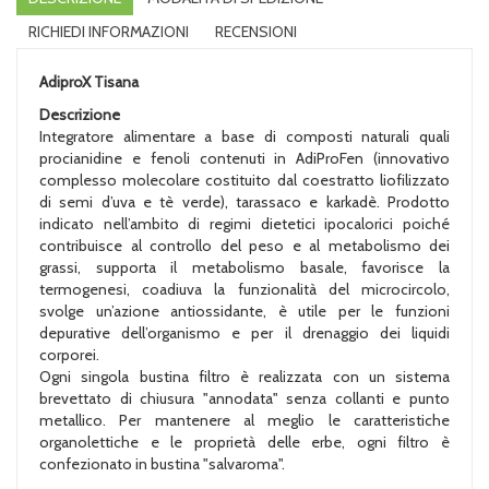
RICHIEDI INFORMAZIONI
RECENSIONI
AdiproX Tisana
Descrizione
Integratore alimentare a base di composti naturali quali
procianidine e fenoli contenuti in AdiProFen (innovativo
complesso molecolare costituito dal coestratto liofilizzato
di semi d’uva e tè verde), tarassaco e karkadè. Prodotto
indicato nell’ambito di regimi dietetici ipocalorici poiché
contribuisce al controllo del peso e al metabolismo dei
grassi, supporta il metabolismo basale, favorisce la
termogenesi, coadiuva la funzionalità del microcircolo,
svolge un’azione antiossidante, è utile per le funzioni
depurative dell’organismo e per il drenaggio dei liquidi
corporei.
Ogni singola bustina filtro è realizzata con un sistema
brevettato di chiusura "annodata" senza collanti e punto
metallico. Per mantenere al meglio le caratteristiche
organolettiche e le proprietà delle erbe, ogni filtro è
confezionato in bustina "salvaroma".