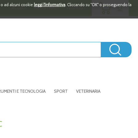
ARTICOLI
i o ad alcuni cookie
leggi l'informativa
. Cliccando su "OK" o proseguendo la
0
ACCEDI
REGISTRATI
WISHLIST
INSERITI
Cerc
UMENTI E TECNOLOGIA
SPORT
VETERINARIA
C