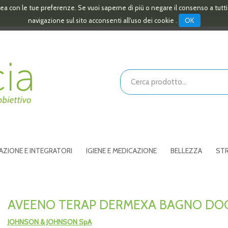
linea con le tue preferenze. Se vuoi saperne di più o negare il consenso a tutt
OK
navigazione sul sito acconsenti all'uso dei cookie .
Cerca
Prodotto
AZIONE E INTEGRATORI
IGIENE E MEDICAZIONE
BELLEZZA
STR
AVEENO TERAP DERMEXA BAGNO DO
JOHNSON & JOHNSON SpA