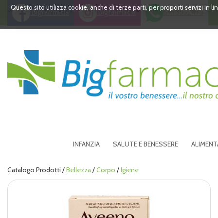
Passa
Questo sito utilizza cookie, anche di terze parti, per proporti servizi in 
Bigfarmacia
Bigfarmacia
391 3532473
al
contenuto
principale
Bigfarmacia
INFANZIA
SALUTE E BENESSERE
ALIMENT
Catalogo Prodotti /
Bellezza
/
Corpo
/
Igiene