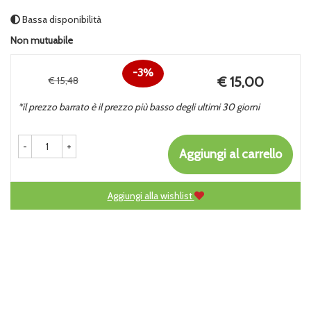
Bassa disponibilità
Non mutuabile
3%
Prezzo
€ 15,00
€ 15,48
Sconto
scontato
*il prezzo barrato è il prezzo più basso degli ultimi 30 giorni
del
-
+
Aggiungi al carrello
Aggiungi alla wishlist