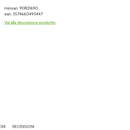
minsan: 913821690
ean: 3574660495447
Vai alla descrizione prodotto
ONI
RECENSIONI