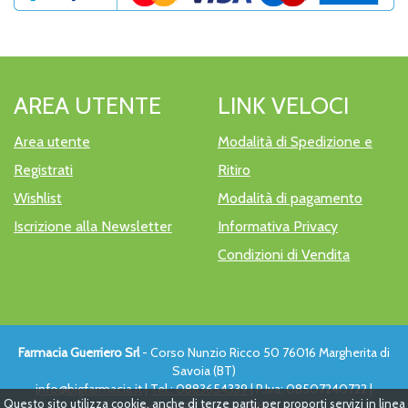
AREA UTENTE
LINK VELOCI
Area utente
Modalità di Spedizione e
Registrati
Ritiro
Wishlist
Modalità di pagamento
Iscrizione alla Newsletter
Informativa Privacy
Condizioni di Vendita
Farmacia Guerriero Srl
- Corso Nunzio Ricco 50 76016 Margherita di
Savoia (BT)
info@bigfarmacia.it
|
Tel.: 0883654339
| P.Iva: 08507240722 |
Questo sito utilizza cookie, anche di terze parti, per proporti servizi in linea
Numero R.E.A.: FG - 319112