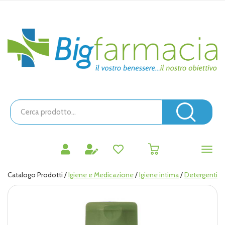
Passa
al
contenuto
Bigfarmacia
principale
Cerca
Prodotto
Cerc
prodotti
0
inseriti
Catalogo Prodotti /
Igiene e Medicazione
/
Igiene intima
/
Detergenti