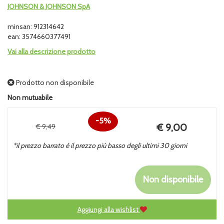
JOHNSON & JOHNSON SpA
minsan: 912314642
ean: 3574660377491
Vai alla descrizione prodotto
Prodotto non disponibile
Non mutuabile
5%
Prezzo
€ 9,00
€ 9,49
Sconto
scontato
*il prezzo barrato è il prezzo più basso degli ultimi 30 giorni
del
Non disponibile
Aggiungi alla wishlist