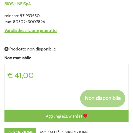
BIOS LINE SpA
minsan: 931933550
ean: 8030243007896
Vai alla descrizione prodotto
Prodotto non disponibile
Non mutuabile
Prezzo
€ 41,00
Non disponibile
Aggiungi alla wishlist
DESCRIZIONE
MODALITÀ DI SPEDIZIONE