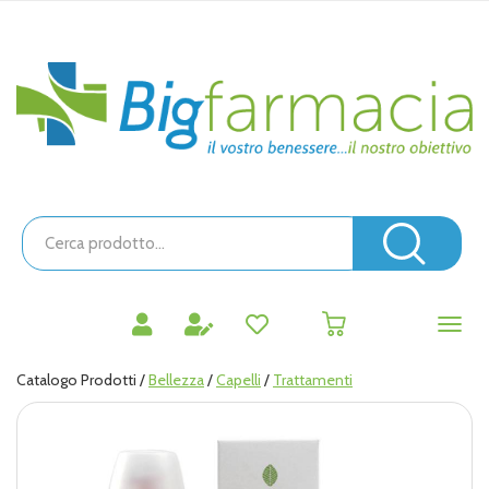
Passa
al
contenuto
Bigfarmacia
principale
Cerca
Prodotto
Cerc
prodotti
0
inseriti
Catalogo Prodotti /
Bellezza
/
Capelli
/
Trattamenti