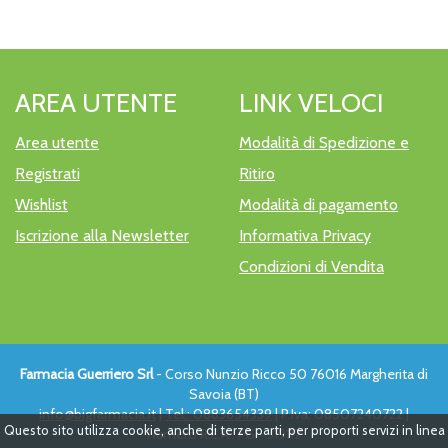
AREA UTENTE
LINK VELOCI
Area utente
Modalità di Spedizione e
Registrati
Ritiro
Wishlist
Modalità di pagamento
Iscrizione alla Newsletter
Informativa Privacy
Condizioni di Vendita
Farmacia Guerriero Srl
- Corso Nunzio Ricco 50 76016 Margherita di
Savoia (BT)
info@bigfarmacia.it
|
Tel.: 0883654339
| P.Iva: 08507240722 |
Questo sito utilizza cookie, anche di terze parti, per proporti servizi in linea
Numero R.E.A.: FG - 319112