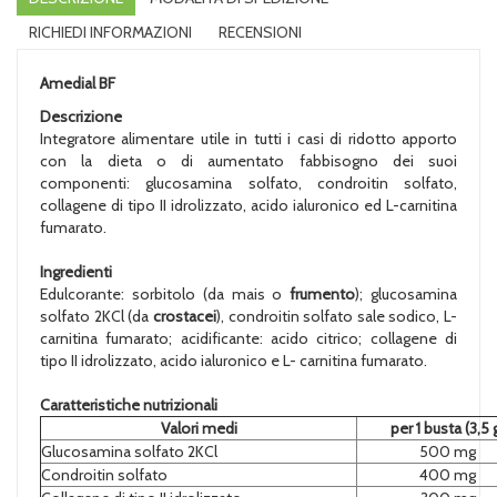
RICHIEDI INFORMAZIONI
RECENSIONI
Amedial BF
Descrizione
Integratore alimentare utile in tutti i casi di ridotto apporto
con la dieta o di aumentato fabbisogno dei suoi
componenti: glucosamina solfato, condroitin solfato,
collagene di tipo II idrolizzato, acido ialuronico ed L-carnitina
fumarato.
Ingredienti
Edulcorante: sorbitolo (da mais o
frumento
); glucosamina
solfato 2KCl (da
crostacei
), condroitin solfato sale sodico, L-
carnitina fumarato; acidificante: acido citrico; collagene di
tipo II idrolizzato, acido ialuronico e L- carnitina fumarato.
Caratteristiche nutrizionali
Valori medi
per 1 busta (3,5 
Glucosamina solfato 2KCl
500 mg
Condroitin solfato
400 mg