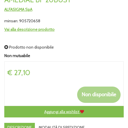
ALFASIGMA SpA
minsan: 905720658
Vai alla descrizione prodotto
Prodotto non disponibile
Non mutuabile
Prezzo
€ 27,10
Non disponibile
Aggiungi alla wishlist
DESCRIZIONE
MODALITÀ DI SPEDIZIONE