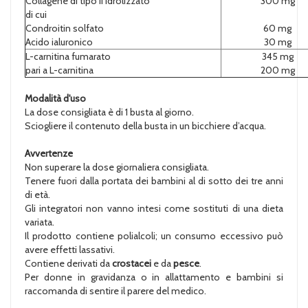
Collagene di tipo II idrolizzato
300 mg
di cui
Condroitin solfato
60 mg
Acido ialuronico
30 mg
L-carnitina fumarato
345 mg
pari a L-carnitina
200 mg
Modalità d'uso
La dose consigliata è di 1 busta al giorno.
Sciogliere il contenuto della busta in un bicchiere d’acqua.
Avvertenze
Non superare la dose giornaliera consigliata.
Tenere fuori dalla portata dei bambini al di sotto dei tre anni
di età.
Gli integratori non vanno intesi come sostituti di una dieta
variata.
Il prodotto contiene polialcoli; un consumo eccessivo può
avere effetti lassativi.
Contiene derivati da
crostacei
e da
pesce
.
Per donne in gravidanza o in allattamento e bambini si
raccomanda di sentire il parere del medico.