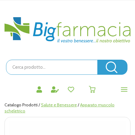
Passa
al
contenuto
Bigfarmacia
principale
Cerca
Prodotto
Cerc
prodotti
0
inseriti
Catalogo Prodotti /
Salute e Benessere
/
Apparato muscolo
scheletrico