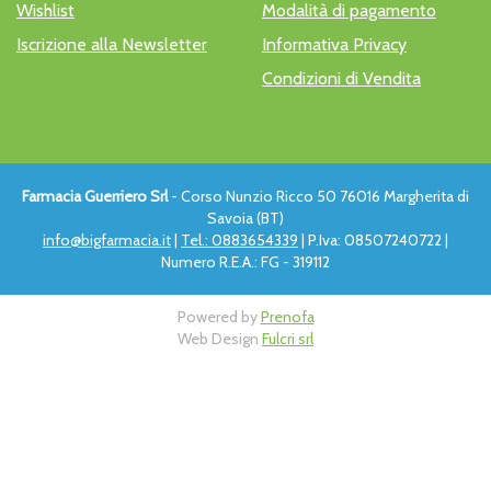
Wishlist
Modalità di pagamento
Iscrizione alla Newsletter
Informativa Privacy
Condizioni di Vendita
Farmacia Guerriero Srl
- Corso Nunzio Ricco 50 76016 Margherita di
Savoia (BT)
info@bigfarmacia.it
|
Tel.: 0883654339
| P.Iva: 08507240722 |
Numero R.E.A.: FG - 319112
Powered by
Prenofa
Web Design
Fulcri srl