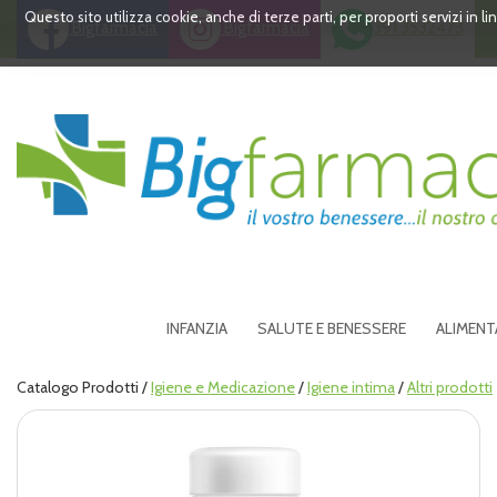
Passa
Questo sito utilizza cookie, anche di terze parti, per proporti servizi in 
Bigfarmacia
Bigfarmacia
391 3532473
al
contenuto
principale
Bigfarmacia
INFANZIA
SALUTE E BENESSERE
ALIMENT
Catalogo Prodotti /
Igiene e Medicazione
/
Igiene intima
/
Altri prodotti