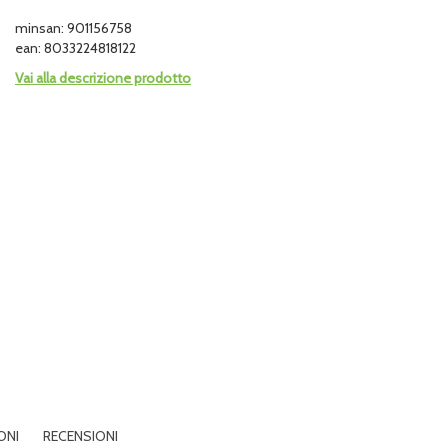
minsan: 901156758
ean: 8033224818122
Vai alla descrizione prodotto
ONI
RECENSIONI