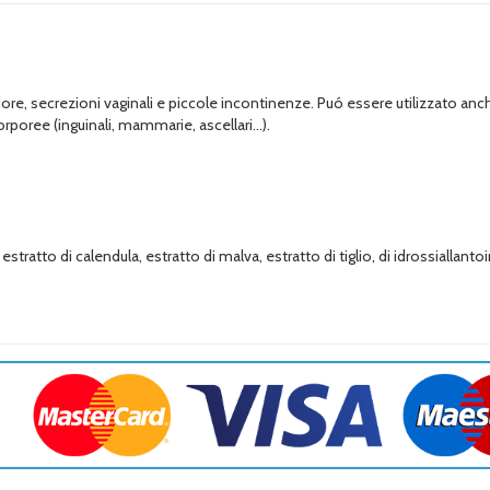
dore, secrezioni vaginali e piccole incontinenze. Puó essere utilizzato an
rporee (inguinali, mammarie, ascellari...).
ratto di calendula, estratto di malva, estratto di tiglio, di idrossiallantoin