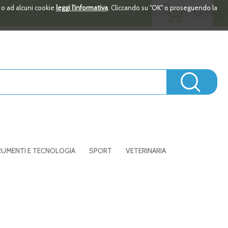
ARTICOLI
i o ad alcuni cookie
leggi l'informativa
. Cliccando su "OK" o proseguendo la
0
ACCEDI
REGISTRATI
WISHLIST
INSERITI
Cerc
UMENTI E TECNOLOGIA
SPORT
VETERINARIA