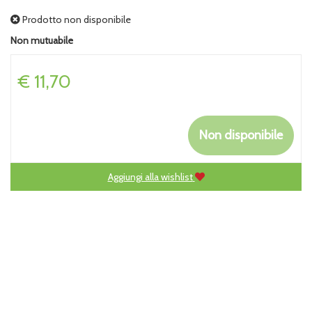
Prodotto non disponibile
Non mutuabile
Prezzo
€ 11,70
Non disponibile
Aggiungi alla wishlist