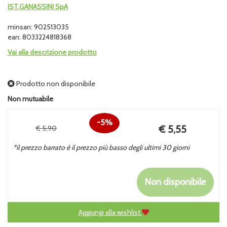
IST.GANASSINI SpA
minsan: 902513035
ean: 8033224818368
Vai alla descrizione prodotto
Prodotto non disponibile
Non mutuabile
5%
Prezzo
€ 5,55
€ 5,90
Sconto
scontato
*il prezzo barrato è il prezzo più basso degli ultimi 30 giorni
del
Non disponibile
Aggiungi alla wishlist