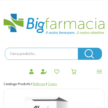
Passa
al
contenuto
Bigfarmacia
principale
Cerca
Prodotto
Cerc
prodotti
0
inseriti
Catalogo Prodotti /
Bellezza
/
Corpo