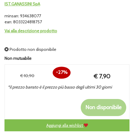
IST.GANASSINI SpA
minsan: 934638077
ean: 8033224818757
Vai alla descrizione prodotto
Prodotto non disponibile
Non mutuabile
27%
Prezzo
€ 7,90
€ 10,90
Sconto
scontato
*il prezzo barrato è il prezzo più basso degli ultimi 30 giorni
del
Non disponibile
Aggiungi alla wishlist