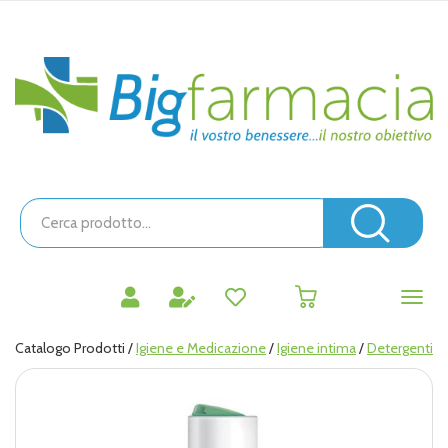
Passa
al
contenuto
Bigfarmacia
principale
Cerca
Prodotto
Cerc
prodotti
0
inseriti
Catalogo Prodotti /
Igiene e Medicazione
/
Igiene intima
/
Detergenti