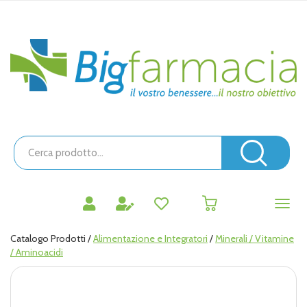
Passa
al
contenuto
Bigfarmacia
principale
Cerca
Prodotto
Cerc
prodotti
0
inseriti
Catalogo Prodotti /
Alimentazione e Integratori
/
Minerali / Vitamine
/ Aminoacidi