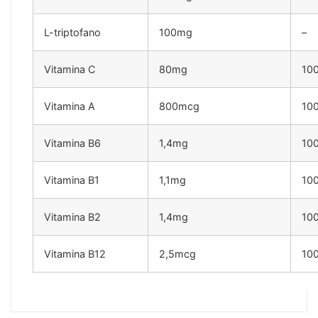
L-triptofano
100mg
–
Vitamina C
80mg
10
Vitamina A
800mcg
10
Vitamina B6
1,4mg
10
Vitamina B1
1,1mg
10
Vitamina B2
1,4mg
10
Vitamina B12
2,5mcg
10