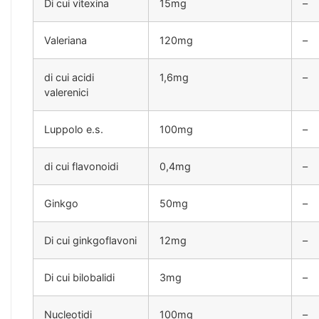
Di cui vitexina
15mg
–
Valeriana
120mg
–
di cui acidi
1,6mg
–
valerenici
Luppolo e.s.
100mg
–
di cui flavonoidi
0,4mg
–
Ginkgo
50mg
–
Di cui ginkgoflavoni
12mg
–
Di cui bilobalidi
3mg
–
Nucleotidi
100mg
–