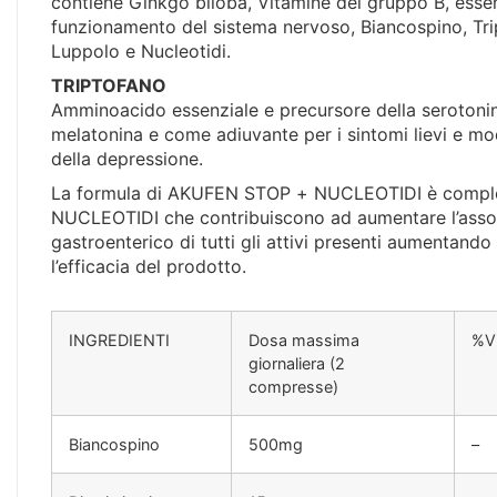
contiene Ginkgo biloba, Vitamine del gruppo B, essenz
funzionamento del sistema nervoso, Biancospino, Tri
Luppolo e Nucleotidi.
TRIPTOFANO
Amminoacido essenziale e precursore della serotonin
melatonina e come adiuvante per i sintomi lievi e mo
della depressione.
La formula di AKUFEN STOP + NUCLEOTIDI è compl
NUCLEOTIDI che contribuiscono ad aumentare l’ass
gastroenterico di tutti gli attivi presenti aumentando
l’efficacia del prodotto.
INGREDIENTI
Dosa massima
%V
giornaliera (2
compresse)
Biancospino
500mg
–