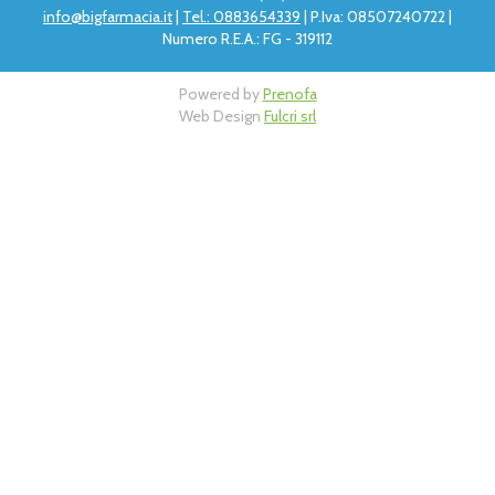
info@bigfarmacia.it
|
Tel.: 0883654339
| P.Iva: 08507240722 |
Numero R.E.A.: FG - 319112
Powered by
Prenofa
Web Design
Fulcri srl