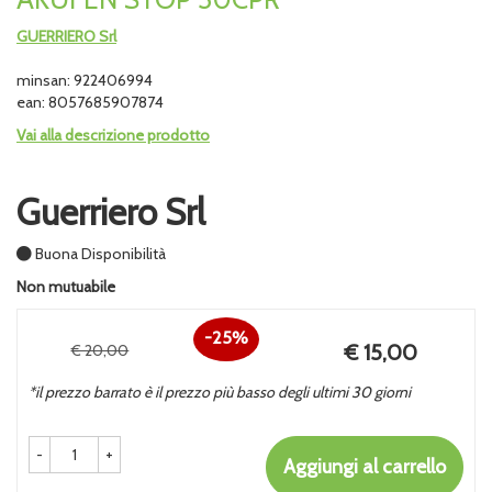
GUERRIERO Srl
minsan: 922406994
ean: 8057685907874
Vai alla descrizione prodotto
Guerriero Srl
Buona Disponibilità
Non mutuabile
25%
Prezzo
€ 15,00
€ 20,00
Sconto
scontato
*il prezzo barrato è il prezzo più basso degli ultimi 30 giorni
del
-
+
Aggiungi al carrello