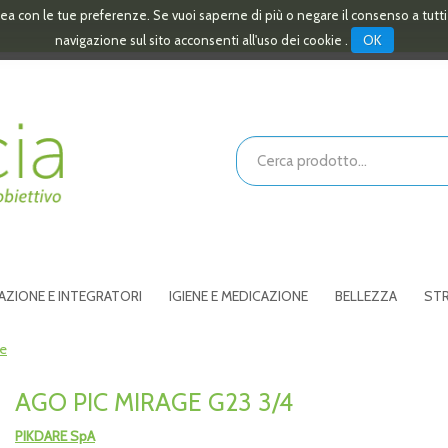
linea con le tue preferenze. Se vuoi saperne di più o negare il consenso a tutt
OK
navigazione sul sito acconsenti all'uso dei cookie .
Cerca
Prodotto
AZIONE E INTEGRATORI
IGIENE E MEDICAZIONE
BELLEZZA
STR
he
AGO PIC MIRAGE G23 3/4
PIKDARE SpA