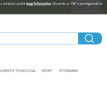
ARTICOLI
i o ad alcuni cookie
leggi l'informativa
. Cliccando su "OK" o proseguendo la
0
ACCEDI
REGISTRATI
WISHLIST
INSERITI
Cerc
UMENTI E TECNOLOGIA
SPORT
VETERINARIA