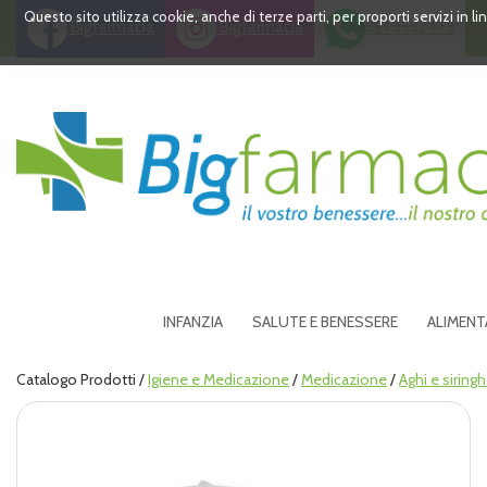
Passa
Questo sito utilizza cookie, anche di terze parti, per proporti servizi in 
Bigfarmacia
Bigfarmacia
391 3532473
al
contenuto
principale
Bigfarmacia
INFANZIA
SALUTE E BENESSERE
ALIMENT
Catalogo Prodotti /
Igiene e Medicazione
/
Medicazione
/
Aghi e siring