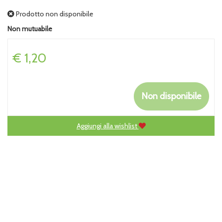
Prodotto non disponibile
Non mutuabile
Prezzo
€ 1,20
Non disponibile
Aggiungi alla wishlist