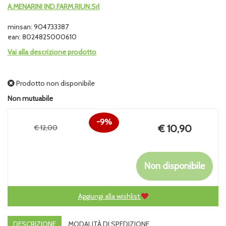
A.MENARINI IND.FARM.RIUN.Srl
minsan: 904733387
ean: 8024825000610
Vai alla descrizione prodotto
Prodotto non disponibile
Non mutuabile
9%
Prezzo
€ 10,90
€ 12,00
Sconto
scontato
del
Non disponibile
Aggiungi alla wishlist
DESCRIZIONE
MODALITÀ DI SPEDIZIONE