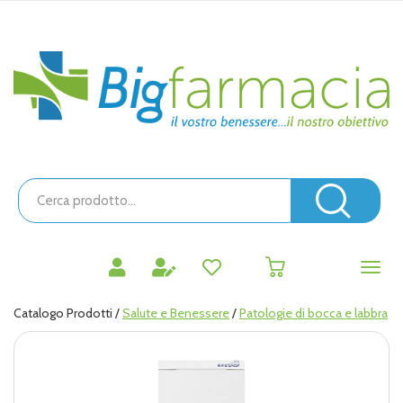
Passa
al
contenuto
Bigfarmacia
principale
Cerca
Prodotto
Cerc
prodotti
0
inseriti
Catalogo Prodotti /
Salute e Benessere
/
Patologie di bocca e labbra