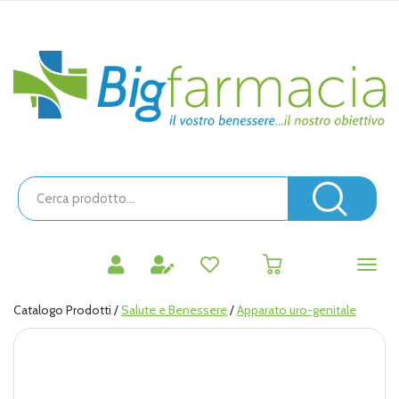
Passa
al
contenuto
Bigfarmacia
principale
Cerca
Prodotto
Cerc
prodotti
0
inseriti
Catalogo Prodotti /
Salute e Benessere
/
Apparato uro-genitale