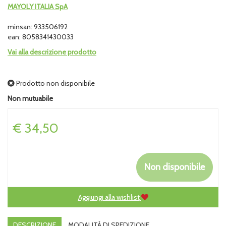
MAYOLY ITALIA SpA
minsan: 933506192
ean: 8058341430033
Vai alla descrizione prodotto
Prodotto non disponibile
Non mutuabile
Prezzo
€ 34,50
Non disponibile
Aggiungi alla wishlist
DESCRIZIONE
MODALITÀ DI SPEDIZIONE