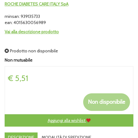
ROCHE DIABETES CARE ITALY SpA
minsan: 939135733
ean: 4015630056989
Vai alla descrizione prodotto
Prodotto non disponibile
Non mutuabile
Prezzo
€ 5,51
Non disponibile
Aggiungi alla wishlist
DESCRIZIONE
MODALITÀ DI SPEDIZIONE