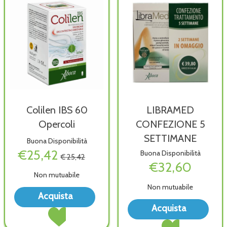
Colilen IBS 60
LIBRAMED
Opercoli
CONFEZIONE 5
SETTIMANE
Buona Disponibilità
€25,42
Buona Disponibilità
€ 25,42
€32,60
Non mutuabile
Non mutuabile
Acquista Colilen
Acquista
IBS
Acqu
Acquista Colilen
Acquista
60
CON
IBS
Acquista LIBRAMED
Opercoli alla
5