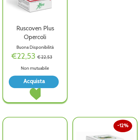
Ruscoven Plus
Opercoli
Buona Disponibilità
€22,53
€ 22,53
Non mutuabile
Acquista Ruscoven
Acquista
Plus
Acquista Ruscoven
Opercoli alla
Plus
wishlist
Opercoli al
carrello
12%