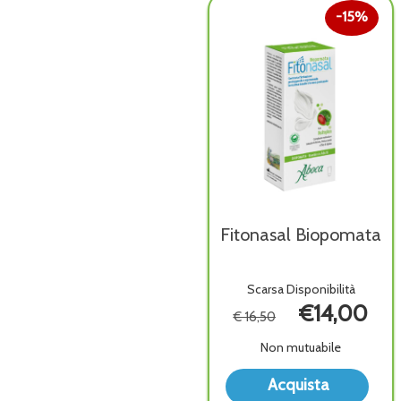
15%
Fitonasal Biopomata
Scarsa Disponibilità
€14,00
€ 16,50
Non mutuabile
Acqu
Acquista
Biop