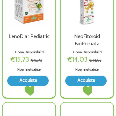
LenoDiar Pediatric
NeoFitoroid
BioPomata
Buona Disponibilità
Buona Disponibilità
€15,73
€14,03
€ 15,73
€ 14,03
Non mutuabile
Non mutuabile
Acquista LenoDiar
Acqu
Acquista
Acquista
Pediatric alla
BioP
Acquista LenoDiar
Acquista NeoFitoro
wishlist
wish
Pediatric al
BioPomata al
carrello
carrello