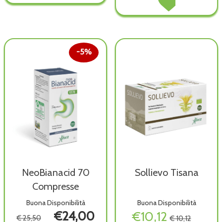
60
CONFEZIONE
wishlist
SETT
Opercoli al
5
wish
carrello
SETTIMANE al
carrello
5%
NeoBianacid 70
Sollievo Tisana
Compresse
Buona Disponibilità
Buona Disponibilità
€24,00
€10,12
€ 25,50
€ 10,12