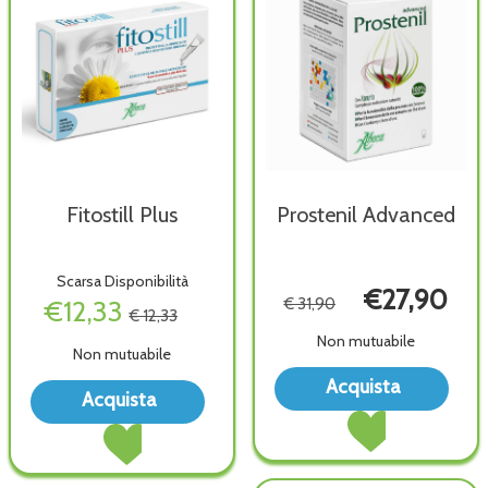
Fitostill Plus
Prostenil Advanced
Scarsa Disponibilità
€27,90
€12,33
€ 31,90
€ 12,33
Non mutuabile
Non mutuabile
Acqu
Acquista
Acquista Fitostill
Acquista
Adva
Acquista Prostenil
Plus alla
wish
Acquista Fitostill
Advanced al
wishlist
Plus al
carrello
carrello