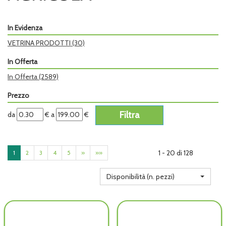
In Evidenza
VETRINA PRODOTTI
(30)
In Offerta
In Offerta
(2589)
Prezzo
filtra
filtra
da
€
a
€
da
a
1 - 20 di 128
1
2
3
4
5
»
»»
Disponibilità (n. pezzi)