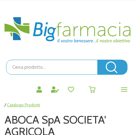
Passa
al
contenuto
Bigfarmacia
principale
Cerca
Prodotto
Cerc
prodotti
0
inseriti
/
Catalogo Prodotti
ABOCA SpA SOCIETA'
AGRICOLA