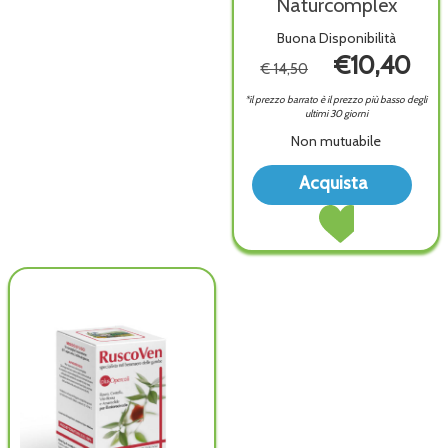
Naturcomplex
Buona Disponibilità
€10,40
€ 14,50
*il prezzo barrato è il prezzo più basso degli
ultimi 30 giorni
Non mutuabile
Acqu
Acquista
C
Acquista Vitamin
Natu
C
wish
Naturcomplex al
carrello