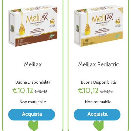
Melilax
Melilax Pediatric
Buona Disponibilità
Buona Disponibilità
€10,12
€10,12
€ 10,12
€ 10,12
Non mutuabile
Non mutuabile
Acquista Melilax alla
Acqu
Acquista
Acquista
wishlist
Pedia
Acquista Melilax al
Acquista Melilax
wish
carrello
Pediatric al