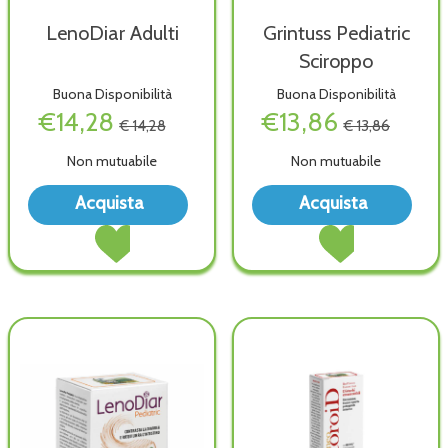
LenoDiar Adulti
Grintuss Pediatric
Sciroppo
Buona Disponibilità
Buona Disponibilità
€14,28
€13,86
€ 14,28
€ 13,86
Non mutuabile
Non mutuabile
Acquista LenoDiar
Acqu
Acquista
Acquista
Adulti alla
Pedi
Acquista LenoDiar
Acquista Grintuss
wishlist
Scir
Adulti al
Pediatric
wish
carrello
Sciroppo al
carrello