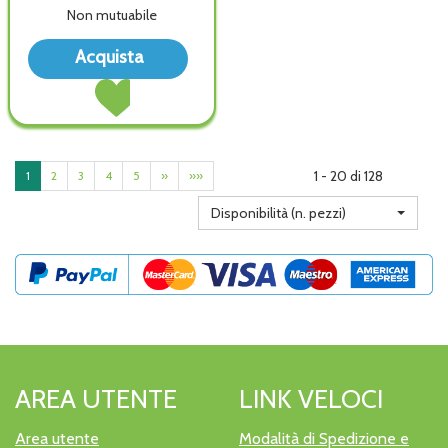
Non mutuabile
Acquista Epakur
Acquista
Digestive
Acquista Epakur
Tisana alla
Digestive
wishlist
Tisana al
carrello
1 - 20 di 128
1
2
3
4
5
»
»»
Disponibilità (n. pezzi)
AREA UTENTE
LINK VELOCI
Area utente
Modalità di Spedizione e