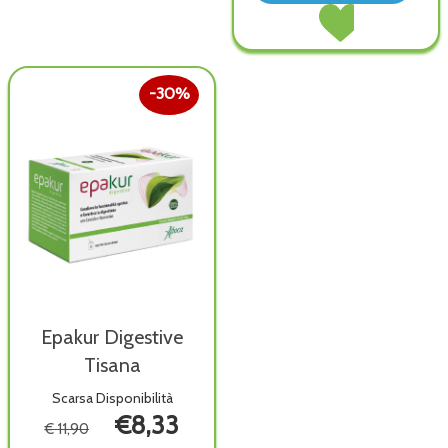
Acquista Fitonasal
wish
Biopomata al
carrello
30%
Epakur Digestive
Tisana
Scarsa Disponibilità
€8,33
€ 11,90